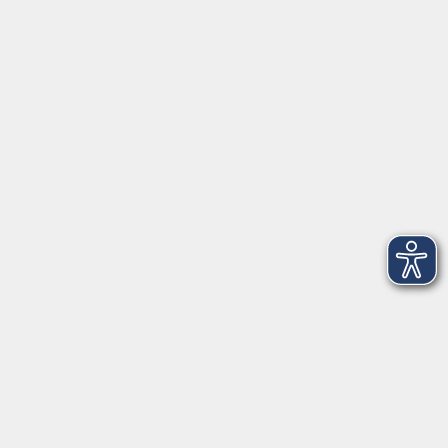
Herrsching
info@vhs-starnbergammersee.de
So erreichen Sie uns.
Öffnungszeiten
Geschäftsstelle Herrsching:
Montag - Freitag
08:30 - 12:30 Uhr
Dienstag
15:00 - 18:00 Uhr
Geschäftsstelle Starnberg:
Montag - Donnerstag
08:30 - 12:30 Uhr
Freitag
10:00 - 12:00 Uhr
Mittwoch zusätzlich
16:00 - 19:00 Uhr
Donnerstag zusätzlich
16:00 - 18:00 Uhr