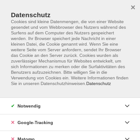
×
Datenschutz
Cookies sind kleine Datenmengen, die von einer Website
gesendet und vom Webbrowser des Nutzers während des
Surfens auf dem Computer des Nutzers gespeichert
Skip to main content
werden. Ihr Browser speichert jede Nachricht in einer
kleinen Datei, die Cookie genannt wird. Wenn Sie eine
weitere Seite vom Server anfordern, sendet Ihr Browser
Der Kurs konnte nicht gefunden werden.
das Cookie an den Server zurück. Cookies wurden als
zuverlässiger Mechanismus für Websites entwickelt, um
sich Informationen zu merken oder die Surfaktivitäten des
Benutzers aufzuzeichnen. Bitte willigen Sie in die
Verwendung von Cookies ein. Weitere Informationen finden
Sie in unseren Datenschutzhinweisen.
Datenschutz
AGB
Datenschutzerklärung
Impressum
Notwendig
Newsletter
| Login für Kursleitende
Google-Tracking
Widerruf
Matomo