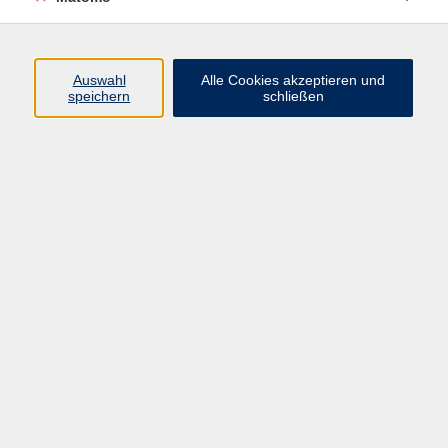
Programm
Auswahl
Alle Cookies akzeptieren und
Gesellschaft
speichern
schließen
Beruf
Sprachen
Gesundheit
Kultur
Junge vhs
Online & Hybrid
Verbraucherbildung
Inhalte
Startseite