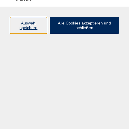
Programm
Auswahl
Alle Cookies akzeptieren und
Gesellschaft
speichern
schließen
Beruf
Sprachen
Gesundheit
Kultur
Junge vhs
Online & Hybrid
Verbraucherbildung
Inhalte
Startseite