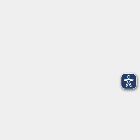
Herrsching
info@vhs-starnbergammersee.de
So erreichen Sie uns.
Öffnungszeiten
Geschäftsstelle Herrsching:
Montag - Freitag
08:30 - 12:30 Uhr
Dienstag
15:00 - 18:00 Uhr
Geschäftsstelle Starnberg:
Montag - Donnerstag
08:30 - 12:30 Uhr
Freitag
10:00 - 12:00 Uhr
Mittwoch zusätzlich
16:00 - 19:00 Uhr
Donnerstag zusätzlich
16:00 - 18:00 Uhr