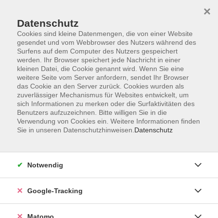
×
Datenschutz
Cookies sind kleine Datenmengen, die von einer Website
gesendet und vom Webbrowser des Nutzers während des
Surfens auf dem Computer des Nutzers gespeichert
Skip to main content
werden. Ihr Browser speichert jede Nachricht in einer
kleinen Datei, die Cookie genannt wird. Wenn Sie eine
weitere Seite vom Server anfordern, sendet Ihr Browser
Der Kurs konnte nicht gefunden werden.
das Cookie an den Server zurück. Cookies wurden als
zuverlässiger Mechanismus für Websites entwickelt, um
sich Informationen zu merken oder die Surfaktivitäten des
Benutzers aufzuzeichnen. Bitte willigen Sie in die
Verwendung von Cookies ein. Weitere Informationen finden
Sie in unseren Datenschutzhinweisen.
Datenschutz
AGB
Datenschutzerklärung
Impressum
Notwendig
Newsletter
| Login für Kursleitende
Google-Tracking
Widerruf
Matomo