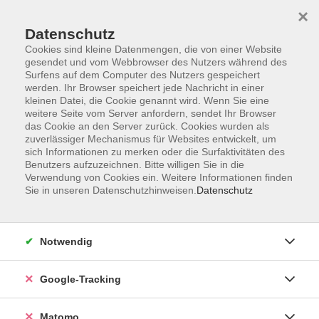
×
Datenschutz
Cookies sind kleine Datenmengen, die von einer Website
gesendet und vom Webbrowser des Nutzers während des
Surfens auf dem Computer des Nutzers gespeichert
Skip to main content
werden. Ihr Browser speichert jede Nachricht in einer
kleinen Datei, die Cookie genannt wird. Wenn Sie eine
weitere Seite vom Server anfordern, sendet Ihr Browser
Der Kurs konnte nicht gefunden werden.
das Cookie an den Server zurück. Cookies wurden als
zuverlässiger Mechanismus für Websites entwickelt, um
sich Informationen zu merken oder die Surfaktivitäten des
Benutzers aufzuzeichnen. Bitte willigen Sie in die
Verwendung von Cookies ein. Weitere Informationen finden
Sie in unseren Datenschutzhinweisen.
Datenschutz
AGB
Datenschutzerklärung
Impressum
Notwendig
Newsletter
| Login für Kursleitende
Google-Tracking
Widerruf
Matomo