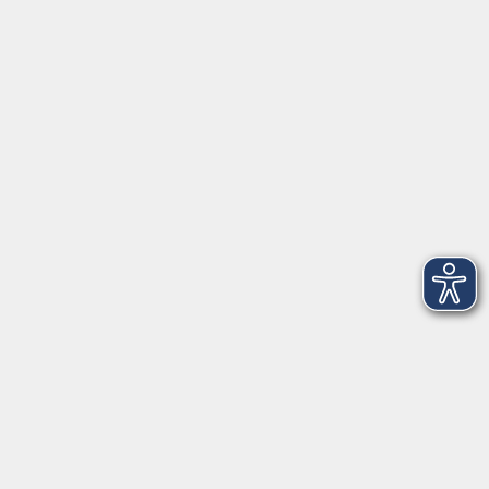
Herrsching
info@vhs-starnbergammersee.de
So erreichen Sie uns.
Öffnungszeiten
Geschäftsstelle Herrsching:
Montag - Freitag
08:30 - 12:30 Uhr
Dienstag
15:00 - 18:00 Uhr
Geschäftsstelle Starnberg:
Montag - Donnerstag
08:30 - 12:30 Uhr
Freitag
10:00 - 12:00 Uhr
Mittwoch zusätzlich
16:00 - 19:00 Uhr
Donnerstag zusätzlich
16:00 - 18:00 Uhr