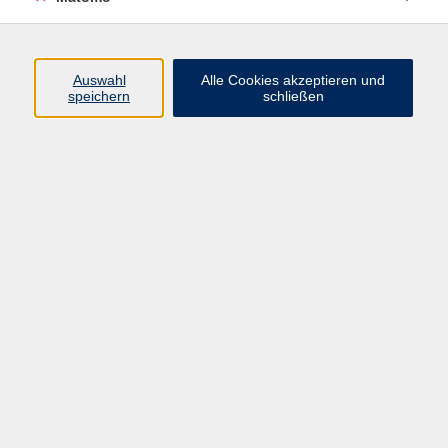
Programm
Auswahl
Alle Cookies akzeptieren und
Gesellschaft
speichern
schließen
Beruf
Sprachen
Gesundheit
Kultur
Junge vhs
Online & Hybrid
Verbraucherbildung
Inhalte
Startseite