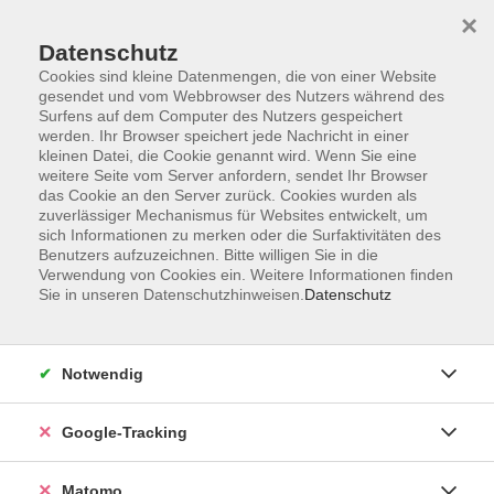
×
Datenschutz
Cookies sind kleine Datenmengen, die von einer Website
gesendet und vom Webbrowser des Nutzers während des
Surfens auf dem Computer des Nutzers gespeichert
Skip to main content
werden. Ihr Browser speichert jede Nachricht in einer
kleinen Datei, die Cookie genannt wird. Wenn Sie eine
weitere Seite vom Server anfordern, sendet Ihr Browser
Der Kurs konnte nicht gefunden werden.
das Cookie an den Server zurück. Cookies wurden als
zuverlässiger Mechanismus für Websites entwickelt, um
sich Informationen zu merken oder die Surfaktivitäten des
Benutzers aufzuzeichnen. Bitte willigen Sie in die
Verwendung von Cookies ein. Weitere Informationen finden
Sie in unseren Datenschutzhinweisen.
Datenschutz
AGB
Datenschutzerklärung
Impressum
Notwendig
Newsletter
| Login für Kursleitende
Google-Tracking
Widerruf
Matomo