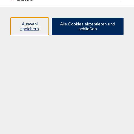
Programm
Auswahl
Alle Cookies akzeptieren und
Gesellschaft
speichern
schließen
Beruf
Sprachen
Gesundheit
Kultur
Junge vhs
Online & Hybrid
Verbraucherbildung
Inhalte
Startseite