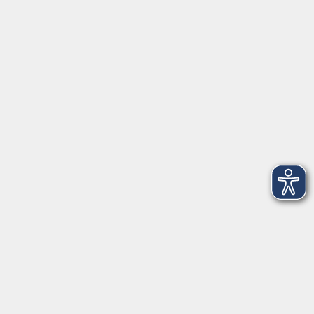
Herrsching
info@vhs-starnbergammersee.de
So erreichen Sie uns.
Öffnungszeiten
Geschäftsstelle Herrsching:
Montag - Freitag
08:30 - 12:30 Uhr
Dienstag
15:00 - 18:00 Uhr
Geschäftsstelle Starnberg:
Montag - Donnerstag
08:30 - 12:30 Uhr
Freitag
10:00 - 12:00 Uhr
Mittwoch zusätzlich
16:00 - 19:00 Uhr
Donnerstag zusätzlich
16:00 - 18:00 Uhr