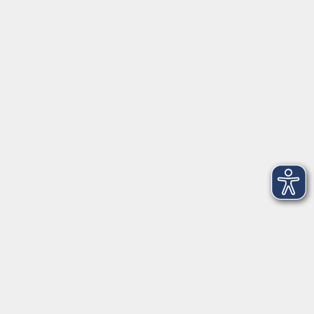
Herrsching
info@vhs-starnbergammersee.de
So erreichen Sie uns.
Öffnungszeiten
Geschäftsstelle Herrsching:
Montag - Freitag
08:30 - 12:30 Uhr
Dienstag
15:00 - 18:00 Uhr
Geschäftsstelle Starnberg:
Montag - Donnerstag
08:30 - 12:30 Uhr
Freitag
10:00 - 12:00 Uhr
Mittwoch zusätzlich
16:00 - 19:00 Uhr
Donnerstag zusätzlich
16:00 - 18:00 Uhr