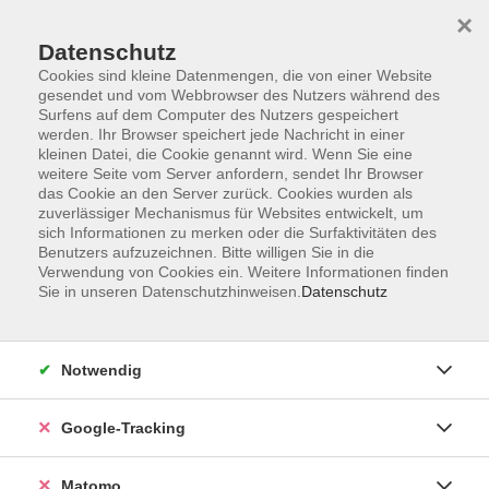
×
Datenschutz
Cookies sind kleine Datenmengen, die von einer Website
gesendet und vom Webbrowser des Nutzers während des
Surfens auf dem Computer des Nutzers gespeichert
Skip to main content
werden. Ihr Browser speichert jede Nachricht in einer
kleinen Datei, die Cookie genannt wird. Wenn Sie eine
weitere Seite vom Server anfordern, sendet Ihr Browser
Der Kurs konnte nicht gefunden werden.
das Cookie an den Server zurück. Cookies wurden als
zuverlässiger Mechanismus für Websites entwickelt, um
sich Informationen zu merken oder die Surfaktivitäten des
Benutzers aufzuzeichnen. Bitte willigen Sie in die
Verwendung von Cookies ein. Weitere Informationen finden
Sie in unseren Datenschutzhinweisen.
Datenschutz
AGB
Datenschutzerklärung
Impressum
Notwendig
Newsletter
| Login für Kursleitende
Google-Tracking
Widerruf
Matomo