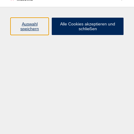
Programm
Auswahl
Alle Cookies akzeptieren und
Gesellschaft
speichern
schließen
Beruf
Sprachen
Gesundheit
Kultur
Junge vhs
Online & Hybrid
Verbraucherbildung
Inhalte
Startseite