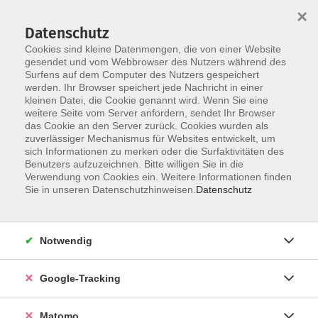
×
Datenschutz
Cookies sind kleine Datenmengen, die von einer Website
gesendet und vom Webbrowser des Nutzers während des
Surfens auf dem Computer des Nutzers gespeichert
Skip to main content
werden. Ihr Browser speichert jede Nachricht in einer
kleinen Datei, die Cookie genannt wird. Wenn Sie eine
weitere Seite vom Server anfordern, sendet Ihr Browser
Der Kurs konnte nicht gefunden werden.
das Cookie an den Server zurück. Cookies wurden als
zuverlässiger Mechanismus für Websites entwickelt, um
sich Informationen zu merken oder die Surfaktivitäten des
Benutzers aufzuzeichnen. Bitte willigen Sie in die
Verwendung von Cookies ein. Weitere Informationen finden
AGB
Sie in unseren Datenschutzhinweisen.
Datenschutz
Datenschutzerklärung
Impressum
Notwendig
Newsletter
| Login für Kursleitende
Google-Tracking
Widerruf
Matomo