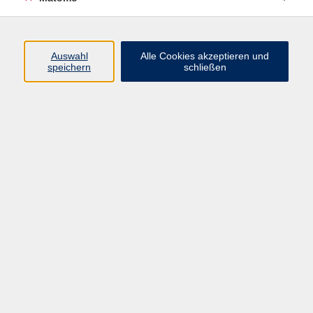
Programm
Auswahl
Alle Cookies akzeptieren und
Gesellschaft
speichern
schließen
Beruf
Sprachen
Gesundheit
Kultur
Junge vhs
Online & Hybrid
Verbraucherbildung
Inhalte
Startseite