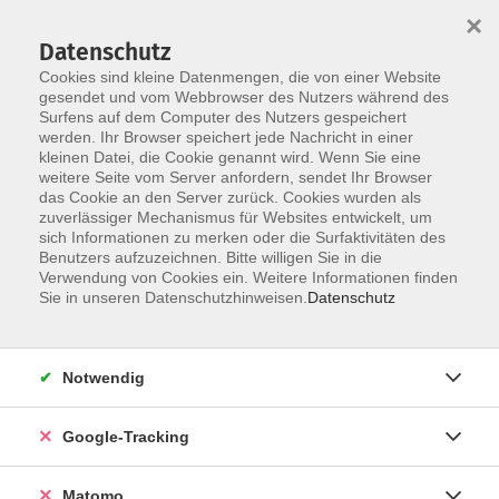
×
Datenschutz
Cookies sind kleine Datenmengen, die von einer Website
gesendet und vom Webbrowser des Nutzers während des
Surfens auf dem Computer des Nutzers gespeichert
Skip to main content
werden. Ihr Browser speichert jede Nachricht in einer
kleinen Datei, die Cookie genannt wird. Wenn Sie eine
weitere Seite vom Server anfordern, sendet Ihr Browser
Der Kurs konnte nicht gefunden werden.
das Cookie an den Server zurück. Cookies wurden als
zuverlässiger Mechanismus für Websites entwickelt, um
sich Informationen zu merken oder die Surfaktivitäten des
Benutzers aufzuzeichnen. Bitte willigen Sie in die
Verwendung von Cookies ein. Weitere Informationen finden
AGB
Sie in unseren Datenschutzhinweisen.
Datenschutz
Datenschutzerklärung
Impressum
Notwendig
Newsletter
| Login für Kursleitende
Google-Tracking
Widerruf
Matomo