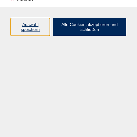
Programm
Auswahl
Alle Cookies akzeptieren und
Gesellschaft
speichern
schließen
Beruf
Sprachen
Gesundheit
Kultur
Junge vhs
Online & Hybrid
Verbraucherbildung
Inhalte
Startseite