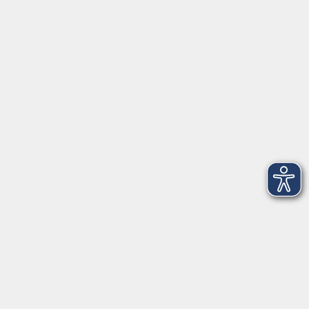
Herrsching
info@vhs-starnbergammersee.de
So erreichen Sie uns.
Öffnungszeiten
Geschäftsstelle Herrsching:
Montag - Freitag
08:30 - 12:30 Uhr
Dienstag
15:00 - 18:00 Uhr
Geschäftsstelle Starnberg:
Montag - Donnerstag
08:30 - 12:30 Uhr
Freitag
10:00 - 12:00 Uhr
Mittwoch zusätzlich
16:00 - 19:00 Uhr
Donnerstag zusätzlich
16:00 - 18:00 Uhr