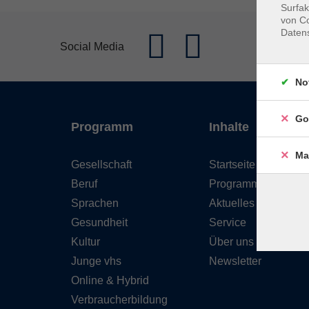
Surfak
von Co
Daten
Social Media
No
Go
Programm
Inhalte
Ma
Gesellschaft
Startseite
Beruf
Programm
Sprachen
Aktuelles
Gesundheit
Service
Kultur
Über uns
Junge vhs
Newsletter
Online & Hybrid
Verbraucherbildung