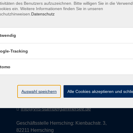
tivitäten des Benutzers aufzuzeichnen. Bitte willigen Sie in die Verwen
okies ein. Weitere Informationen finden Sie in unseren
schutzhinweisen.
Datenschutz
AGB
Datenschutzerklärung
Impress
twendig
ogle-Tracking
Kontakt
tomo
vhs StarnbergAmmersee e. V.
08151 9731210
Auswahl speichern
Alle Cookies akzeptieren und schl
Geschäftsstelle Starnberg: Bahnhofplatz 14,
82319 Starnberg
info@vhs-starnbergammersee.de
Geschäftsstelle Herrsching: Kienbachstr. 3,
82211 Herrsching