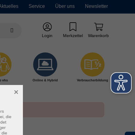
Aktuelles
Service
Über uns
Newsletter
Login
Merkzettel
Warenkorb
e vhs
Online & Hybrid
Verbraucherbildung
×
rs
ei, die
ndet
ger
 die