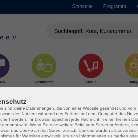
Startseite
Programm
hen
Gesundheit
Kultur
Jung
enschutz
s sind kleine Datenmengen, die von einer Website gesendet und vom
owser des Nutzers während des Surfens auf dem Computer des Nutze
chert werden. Ihr Browser speichert jede Nachricht in einer kleinen Dat
 genannt wird. Wenn Sie eine weitere Seite vom Server anfordern, se
owser das Cookie an den Server zurück. Cookies wurden als zuverlässi
ismus für Websites entwickelt, um sich Informationen zu merken oder