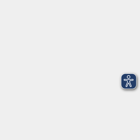
Herrsching
info@vhs-starnbergammersee.de
So erreichen Sie uns.
Öffnungszeiten
Geschäftsstelle Herrsching:
Montag - Freitag
08:30 - 12:30 Uhr
Dienstag
15:00 - 18:00 Uhr
Geschäftsstelle Starnberg:
Montag - Donnerstag
08:30 - 12:30 Uhr
Freitag
10:00 - 12:00 Uhr
Mittwoch zusätzlich
16:00 - 19:00 Uhr
Donnerstag zusätzlich
16:00 - 18:00 Uhr