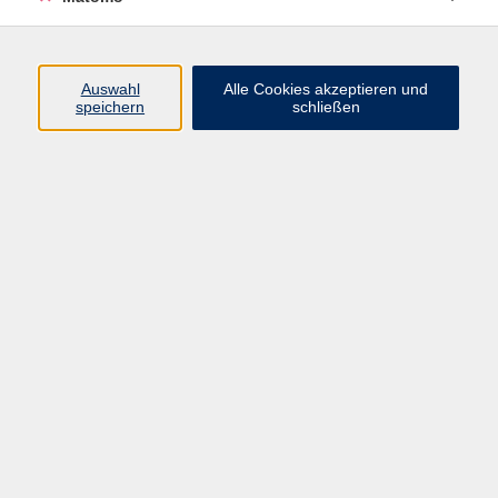
Programm
Auswahl
Alle Cookies akzeptieren und
Gesellschaft
speichern
schließen
Beruf
Sprachen
Gesundheit
Kultur
Junge vhs
Online & Hybrid
Verbraucherbildung
Inhalte
Startseite