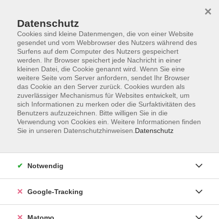
×
Datenschutz
Cookies sind kleine Datenmengen, die von einer Website
gesendet und vom Webbrowser des Nutzers während des
Surfens auf dem Computer des Nutzers gespeichert
Skip to main content
werden. Ihr Browser speichert jede Nachricht in einer
kleinen Datei, die Cookie genannt wird. Wenn Sie eine
weitere Seite vom Server anfordern, sendet Ihr Browser
Der Kurs konnte nicht gefunden werden.
das Cookie an den Server zurück. Cookies wurden als
zuverlässiger Mechanismus für Websites entwickelt, um
sich Informationen zu merken oder die Surfaktivitäten des
Benutzers aufzuzeichnen. Bitte willigen Sie in die
Verwendung von Cookies ein. Weitere Informationen finden
Sie in unseren Datenschutzhinweisen.
Datenschutz
AGB
Datenschutzerklärung
Impressum
Notwendig
Newsletter
| Login für Kursleitende
Google-Tracking
Widerruf
Matomo