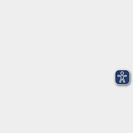
Herrsching
info@vhs-starnbergammersee.de
So erreichen Sie uns.
Öffnungszeiten
Geschäftsstelle Herrsching:
Montag - Freitag
08:30 - 12:30 Uhr
Dienstag
15:00 - 18:00 Uhr
Geschäftsstelle Starnberg:
Montag - Donnerstag
08:30 - 12:30 Uhr
Freitag
10:00 - 12:00 Uhr
Mittwoch zusätzlich
16:00 - 19:00 Uhr
Donnerstag zusätzlich
16:00 - 18:00 Uhr