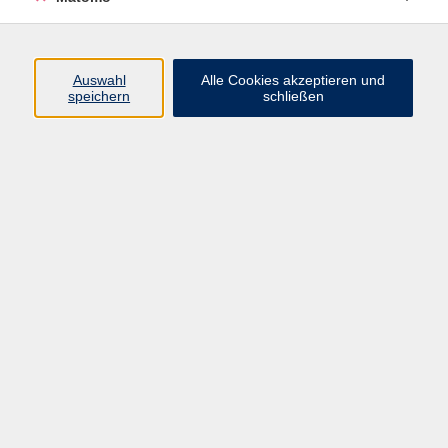
Programm
Auswahl
Alle Cookies akzeptieren und
Gesellschaft
speichern
schließen
Beruf
Sprachen
Gesundheit
Kultur
Junge vhs
Online & Hybrid
Verbraucherbildung
Inhalte
Startseite