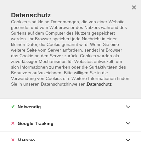
×
Datenschutz
Cookies sind kleine Datenmengen, die von einer Website
gesendet und vom Webbrowser des Nutzers während des
Surfens auf dem Computer des Nutzers gespeichert
Skip to main content
werden. Ihr Browser speichert jede Nachricht in einer
kleinen Datei, die Cookie genannt wird. Wenn Sie eine
weitere Seite vom Server anfordern, sendet Ihr Browser
Der Kurs konnte nicht gefunden werden.
das Cookie an den Server zurück. Cookies wurden als
zuverlässiger Mechanismus für Websites entwickelt, um
sich Informationen zu merken oder die Surfaktivitäten des
Benutzers aufzuzeichnen. Bitte willigen Sie in die
Verwendung von Cookies ein. Weitere Informationen finden
Sie in unseren Datenschutzhinweisen.
Datenschutz
AGB
Datenschutzerklärung
Impressum
Notwendig
Newsletter
| Login für Kursleitende
Google-Tracking
Widerruf
Matomo