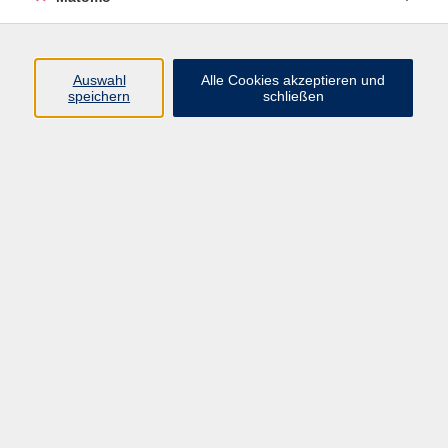
Programm
Auswahl
Alle Cookies akzeptieren und
Gesellschaft
speichern
schließen
Beruf
Sprachen
Gesundheit
Kultur
Junge vhs
Online & Hybrid
Verbraucherbildung
Inhalte
Startseite