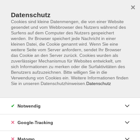
×
Datenschutz
Cookies sind kleine Datenmengen, die von einer Website
gesendet und vom Webbrowser des Nutzers während des
Surfens auf dem Computer des Nutzers gespeichert
Skip to main content
werden. Ihr Browser speichert jede Nachricht in einer
kleinen Datei, die Cookie genannt wird. Wenn Sie eine
weitere Seite vom Server anfordern, sendet Ihr Browser
Der Kurs konnte nicht gefunden werden.
das Cookie an den Server zurück. Cookies wurden als
zuverlässiger Mechanismus für Websites entwickelt, um
sich Informationen zu merken oder die Surfaktivitäten des
Benutzers aufzuzeichnen. Bitte willigen Sie in die
Verwendung von Cookies ein. Weitere Informationen finden
Sie in unseren Datenschutzhinweisen.
Datenschutz
AGB
Datenschutzerklärung
Impressum
Notwendig
Newsletter
| Login für Kursleitende
Google-Tracking
Widerruf
Matomo