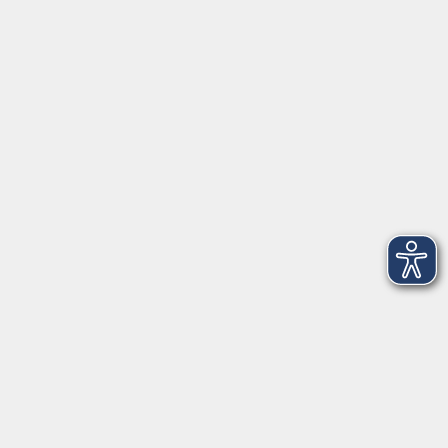
Herrsching
info@vhs-starnbergammersee.de
So erreichen Sie uns.
Öffnungszeiten
Geschäftsstelle Herrsching:
Montag - Freitag
08:30 - 12:30 Uhr
Dienstag
15:00 - 18:00 Uhr
Geschäftsstelle Starnberg:
Montag - Donnerstag
08:30 - 12:30 Uhr
Freitag
10:00 - 12:00 Uhr
Mittwoch zusätzlich
16:00 - 19:00 Uhr
Donnerstag zusätzlich
16:00 - 18:00 Uhr