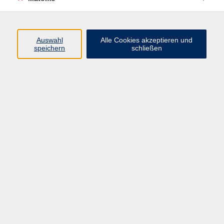
Programm
Auswahl
Alle Cookies akzeptieren und
Gesellschaft
speichern
schließen
Beruf
Sprachen
Gesundheit
Kultur
Junge vhs
Online & Hybrid
Verbraucherbildung
Inhalte
Startseite