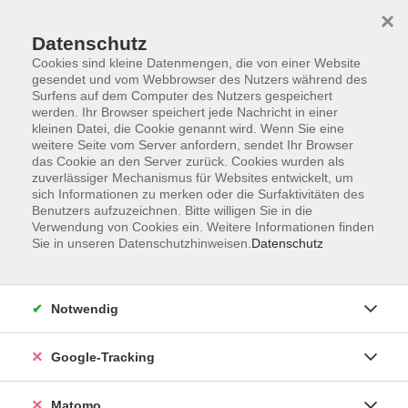
×
Datenschutz
Cookies sind kleine Datenmengen, die von einer Website
gesendet und vom Webbrowser des Nutzers während des
Surfens auf dem Computer des Nutzers gespeichert
Skip to main content
werden. Ihr Browser speichert jede Nachricht in einer
kleinen Datei, die Cookie genannt wird. Wenn Sie eine
weitere Seite vom Server anfordern, sendet Ihr Browser
Der Kurs konnte nicht gefunden werden.
das Cookie an den Server zurück. Cookies wurden als
zuverlässiger Mechanismus für Websites entwickelt, um
sich Informationen zu merken oder die Surfaktivitäten des
Benutzers aufzuzeichnen. Bitte willigen Sie in die
Verwendung von Cookies ein. Weitere Informationen finden
Sie in unseren Datenschutzhinweisen.
Datenschutz
AGB
Datenschutzerklärung
Impressum
Notwendig
Newsletter
| Login für Kursleitende
Google-Tracking
Widerruf
Matomo