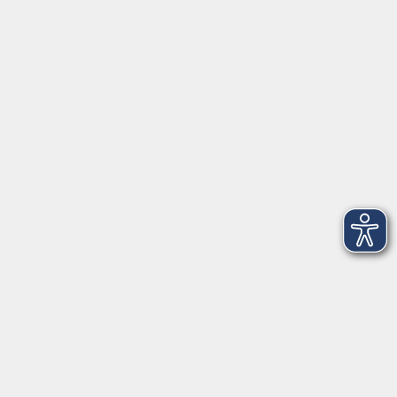
Herrsching
info@vhs-starnbergammersee.de
So erreichen Sie uns.
Öffnungszeiten
Geschäftsstelle Herrsching:
Montag - Freitag
08:30 - 12:30 Uhr
Dienstag
15:00 - 18:00 Uhr
Geschäftsstelle Starnberg:
Montag - Donnerstag
08:30 - 12:30 Uhr
Freitag
10:00 - 12:00 Uhr
Mittwoch zusätzlich
16:00 - 19:00 Uhr
Donnerstag zusätzlich
16:00 - 18:00 Uhr