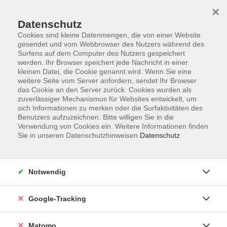
×
Datenschutz
Cookies sind kleine Datenmengen, die von einer Website
gesendet und vom Webbrowser des Nutzers während des
Surfens auf dem Computer des Nutzers gespeichert
Skip to main content
werden. Ihr Browser speichert jede Nachricht in einer
kleinen Datei, die Cookie genannt wird. Wenn Sie eine
weitere Seite vom Server anfordern, sendet Ihr Browser
Der Kurs konnte nicht gefunden werden.
das Cookie an den Server zurück. Cookies wurden als
zuverlässiger Mechanismus für Websites entwickelt, um
sich Informationen zu merken oder die Surfaktivitäten des
Benutzers aufzuzeichnen. Bitte willigen Sie in die
Verwendung von Cookies ein. Weitere Informationen finden
Sie in unseren Datenschutzhinweisen.
Datenschutz
AGB
Datenschutzerklärung
Impressum
Notwendig
Newsletter
| Login für Kursleitende
Google-Tracking
Widerruf
Matomo