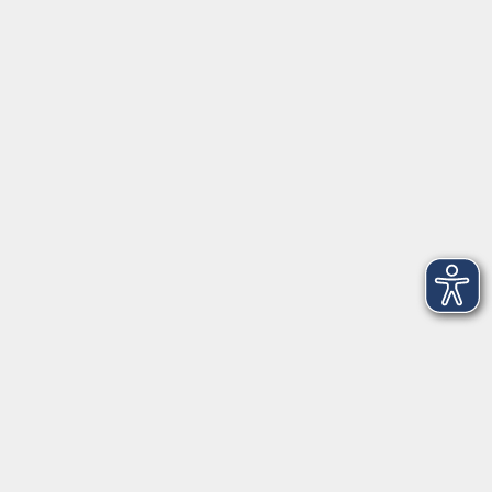
Herrsching
info@vhs-starnbergammersee.de
So erreichen Sie uns.
Öffnungszeiten
Geschäftsstelle Herrsching:
Montag - Freitag
08:30 - 12:30 Uhr
Dienstag
15:00 - 18:00 Uhr
Geschäftsstelle Starnberg:
Montag - Donnerstag
08:30 - 12:30 Uhr
Freitag
10:00 - 12:00 Uhr
Mittwoch zusätzlich
16:00 - 19:00 Uhr
Donnerstag zusätzlich
16:00 - 18:00 Uhr