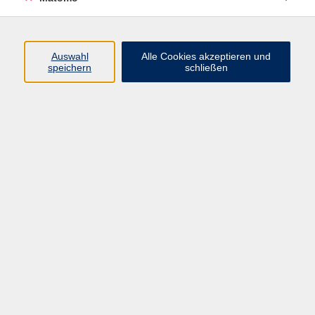
Programm
Auswahl
Alle Cookies akzeptieren und
Gesellschaft
speichern
schließen
Beruf
Sprachen
Gesundheit
Kultur
Junge vhs
Online & Hybrid
Verbraucherbildung
Inhalte
Startseite