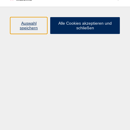
Programm
Auswahl
Alle Cookies akzeptieren und
Gesellschaft
speichern
schließen
Beruf
Sprachen
Gesundheit
Kultur
Junge vhs
Online & Hybrid
Verbraucherbildung
Inhalte
Startseite