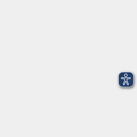
Herrsching
info@vhs-starnbergammersee.de
So erreichen Sie uns.
Öffnungszeiten
Geschäftsstelle Herrsching:
Montag - Freitag
08:30 - 12:30 Uhr
Dienstag
15:00 - 18:00 Uhr
Geschäftsstelle Starnberg:
Montag - Donnerstag
08:30 - 12:30 Uhr
Freitag
10:00 - 12:00 Uhr
Mittwoch zusätzlich
16:00 - 19:00 Uhr
Donnerstag zusätzlich
16:00 - 18:00 Uhr