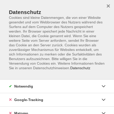
×
Datenschutz
Cookies sind kleine Datenmengen, die von einer Website
gesendet und vom Webbrowser des Nutzers während des
Surfens auf dem Computer des Nutzers gespeichert
Skip to main content
werden. Ihr Browser speichert jede Nachricht in einer
kleinen Datei, die Cookie genannt wird. Wenn Sie eine
weitere Seite vom Server anfordern, sendet Ihr Browser
Der Kurs konnte nicht gefunden werden.
das Cookie an den Server zurück. Cookies wurden als
zuverlässiger Mechanismus für Websites entwickelt, um
sich Informationen zu merken oder die Surfaktivitäten des
Benutzers aufzuzeichnen. Bitte willigen Sie in die
Verwendung von Cookies ein. Weitere Informationen finden
Sie in unseren Datenschutzhinweisen.
Datenschutz
AGB
Datenschutzerklärung
Impressum
Notwendig
Newsletter
| Login für Kursleitende
Google-Tracking
Widerruf
Matomo