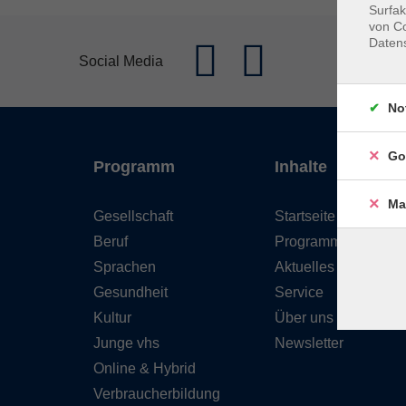
Surfak
von Co
Daten
Social Media
No
Go
Programm
Inhalte
Ma
Gesellschaft
Startseite
Beruf
Programm
Sprachen
Aktuelles
Gesundheit
Service
Kultur
Über uns
Junge vhs
Newsletter
Online & Hybrid
Verbraucherbildung