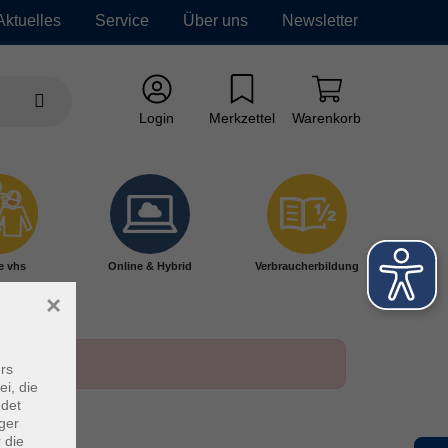
Aktuelles
Service
Über uns
Newsletter
Login
Merkzettel
Warenkorb
e vhs
Online & Hybrid
Verbraucherbildung
×
rs
ei, die
ndet
ger
 die