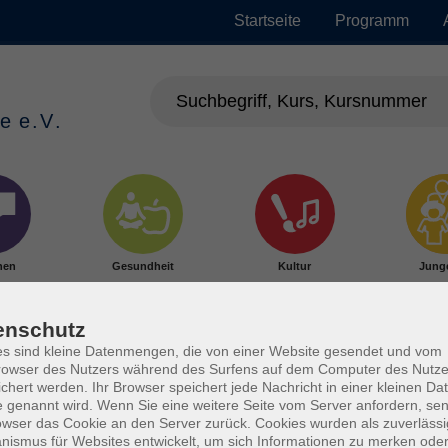
Startseite
Programm
hen
Gesundheit
Kultur
Jung
enschutz
s sind kleine Datenmengen, die von einer Website gesendet und vom
owser des Nutzers während des Surfens auf dem Computer des Nutze
chert werden. Ihr Browser speichert jede Nachricht in einer kleinen Dat
 genannt wird. Wenn Sie eine weitere Seite vom Server anfordern, se
owser das Cookie an den Server zurück. Cookies wurden als zuverlässi
ismus für Websites entwickelt, um sich Informationen zu merken oder