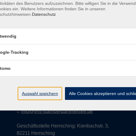
tivitäten des Benutzers aufzuzeichnen. Bitte willigen Sie in die Verwen
okies ein. Weitere Informationen finden Sie in unseren
schutzhinweisen.
Datenschutz
AGB
Datenschutzerklärung
Impress
twendig
ogle-Tracking
Kontakt
tomo
vhs StarnbergAmmersee e. V.
08151 9731210
Auswahl speichern
Alle Cookies akzeptieren und schl
Geschäftsstelle Starnberg: Bahnhofplatz 14,
82319 Starnberg
info@vhs-starnbergammersee.de
Geschäftsstelle Herrsching: Kienbachstr. 3,
82211 Herrsching