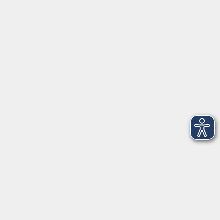
Herrsching
info@vhs-starnbergammersee.de
So erreichen Sie uns.
Öffnungszeiten
Geschäftsstelle Herrsching:
Montag - Freitag
08:30 - 12:30 Uhr
Dienstag
15:00 - 18:00 Uhr
Geschäftsstelle Starnberg:
Montag - Donnerstag
08:30 - 12:30 Uhr
Freitag
10:00 - 12:00 Uhr
Mittwoch zusätzlich
16:00 - 19:00 Uhr
Donnerstag zusätzlich
16:00 - 18:00 Uhr