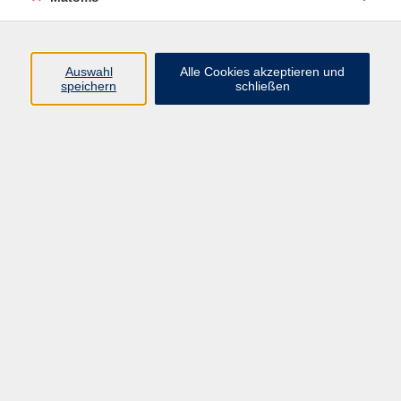
Programm
Auswahl
Alle Cookies akzeptieren und
Gesellschaft
speichern
schließen
Beruf
Sprachen
Gesundheit
Kultur
Junge vhs
Online & Hybrid
Verbraucherbildung
Inhalte
Startseite