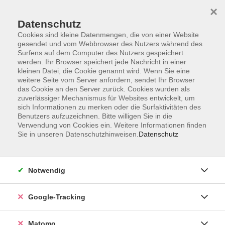
×
Datenschutz
Cookies sind kleine Datenmengen, die von einer Website
gesendet und vom Webbrowser des Nutzers während des
Surfens auf dem Computer des Nutzers gespeichert
Skip to main content
werden. Ihr Browser speichert jede Nachricht in einer
kleinen Datei, die Cookie genannt wird. Wenn Sie eine
weitere Seite vom Server anfordern, sendet Ihr Browser
Der Kurs konnte nicht gefunden werden.
das Cookie an den Server zurück. Cookies wurden als
zuverlässiger Mechanismus für Websites entwickelt, um
sich Informationen zu merken oder die Surfaktivitäten des
Benutzers aufzuzeichnen. Bitte willigen Sie in die
Verwendung von Cookies ein. Weitere Informationen finden
Sie in unseren Datenschutzhinweisen.
Datenschutz
AGB
Datenschutzerklärung
Impressum
Notwendig
Newsletter
| Login für Kursleitende
Google-Tracking
Widerruf
Matomo