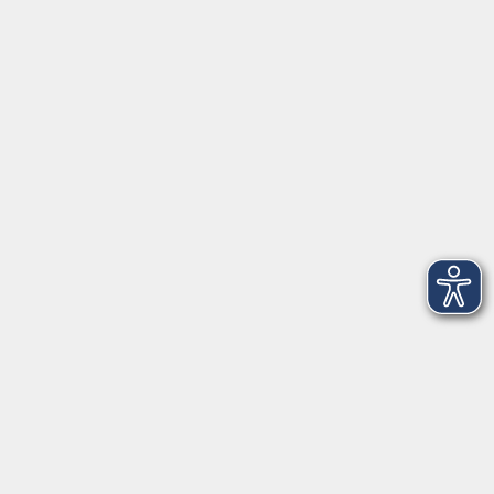
Herrsching
info@vhs-starnbergammersee.de
So erreichen Sie uns.
Öffnungszeiten
Geschäftsstelle Herrsching:
Montag - Freitag
08:30 - 12:30 Uhr
Dienstag
15:00 - 18:00 Uhr
Geschäftsstelle Starnberg:
Montag - Donnerstag
08:30 - 12:30 Uhr
Freitag
10:00 - 12:00 Uhr
Mittwoch zusätzlich
16:00 - 19:00 Uhr
Donnerstag zusätzlich
16:00 - 18:00 Uhr