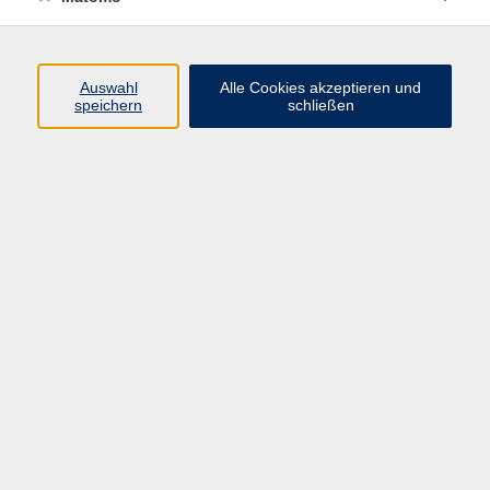
Programm
Auswahl
Alle Cookies akzeptieren und
Gesellschaft
speichern
schließen
Beruf
Sprachen
Gesundheit
Kultur
Junge vhs
Online & Hybrid
Verbraucherbildung
Inhalte
Startseite