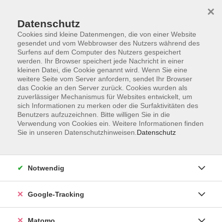
×
Datenschutz
Cookies sind kleine Datenmengen, die von einer Website
gesendet und vom Webbrowser des Nutzers während des
Surfens auf dem Computer des Nutzers gespeichert
Skip to main content
werden. Ihr Browser speichert jede Nachricht in einer
kleinen Datei, die Cookie genannt wird. Wenn Sie eine
weitere Seite vom Server anfordern, sendet Ihr Browser
Der Kurs konnte nicht gefunden werden.
das Cookie an den Server zurück. Cookies wurden als
zuverlässiger Mechanismus für Websites entwickelt, um
sich Informationen zu merken oder die Surfaktivitäten des
Benutzers aufzuzeichnen. Bitte willigen Sie in die
Verwendung von Cookies ein. Weitere Informationen finden
Sie in unseren Datenschutzhinweisen.
Datenschutz
AGB
Datenschutzerklärung
Impressum
Notwendig
Newsletter
| Login für Kursleitende
Google-Tracking
Widerruf
Matomo