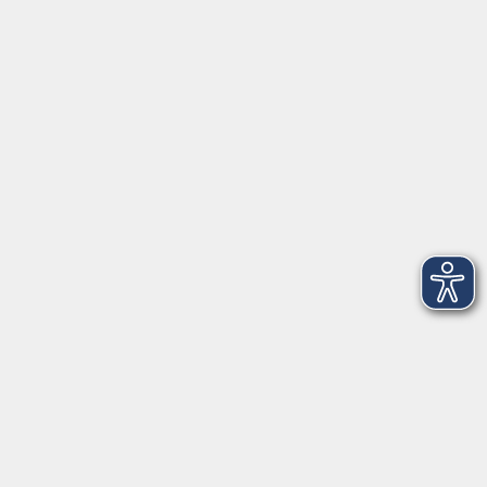
Herrsching
info@vhs-starnbergammersee.de
So erreichen Sie uns.
Öffnungszeiten
Geschäftsstelle Herrsching:
Montag - Freitag
08:30 - 12:30 Uhr
Dienstag
15:00 - 18:00 Uhr
Geschäftsstelle Starnberg:
Montag - Donnerstag
08:30 - 12:30 Uhr
Freitag
10:00 - 12:00 Uhr
Mittwoch zusätzlich
16:00 - 19:00 Uhr
Donnerstag zusätzlich
16:00 - 18:00 Uhr