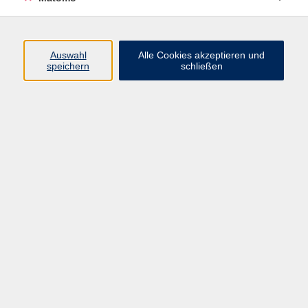
Programm
Auswahl
Alle Cookies akzeptieren und
Gesellschaft
speichern
schließen
Beruf
Sprachen
Gesundheit
Kultur
Junge vhs
Online & Hybrid
Verbraucherbildung
Inhalte
Startseite