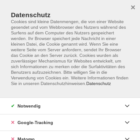
×
Datenschutz
Cookies sind kleine Datenmengen, die von einer Website
gesendet und vom Webbrowser des Nutzers während des
Surfens auf dem Computer des Nutzers gespeichert
Skip to main content
werden. Ihr Browser speichert jede Nachricht in einer
kleinen Datei, die Cookie genannt wird. Wenn Sie eine
weitere Seite vom Server anfordern, sendet Ihr Browser
Der Kurs konnte nicht gefunden werden.
das Cookie an den Server zurück. Cookies wurden als
zuverlässiger Mechanismus für Websites entwickelt, um
sich Informationen zu merken oder die Surfaktivitäten des
Benutzers aufzuzeichnen. Bitte willigen Sie in die
Verwendung von Cookies ein. Weitere Informationen finden
Sie in unseren Datenschutzhinweisen.
Datenschutz
AGB
Datenschutzerklärung
Impressum
Notwendig
Newsletter
| Login für Kursleitende
Google-Tracking
Widerruf
Matomo