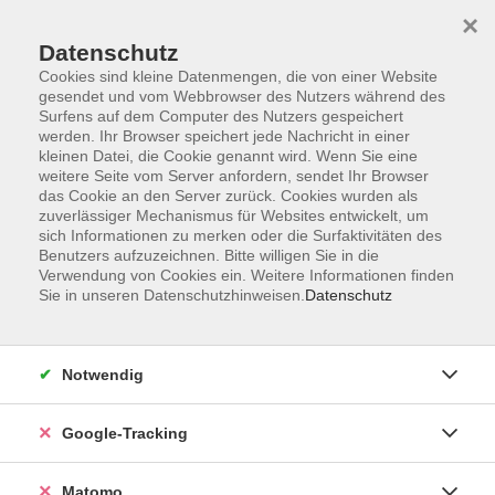
×
Datenschutz
Cookies sind kleine Datenmengen, die von einer Website
gesendet und vom Webbrowser des Nutzers während des
Surfens auf dem Computer des Nutzers gespeichert
Skip to main content
werden. Ihr Browser speichert jede Nachricht in einer
kleinen Datei, die Cookie genannt wird. Wenn Sie eine
weitere Seite vom Server anfordern, sendet Ihr Browser
Der Kurs konnte nicht gefunden werden.
das Cookie an den Server zurück. Cookies wurden als
zuverlässiger Mechanismus für Websites entwickelt, um
sich Informationen zu merken oder die Surfaktivitäten des
Benutzers aufzuzeichnen. Bitte willigen Sie in die
Verwendung von Cookies ein. Weitere Informationen finden
Sie in unseren Datenschutzhinweisen.
Datenschutz
AGB
Datenschutzerklärung
Impressum
Notwendig
Newsletter
| Login für Kursleitende
Google-Tracking
Widerruf
Matomo