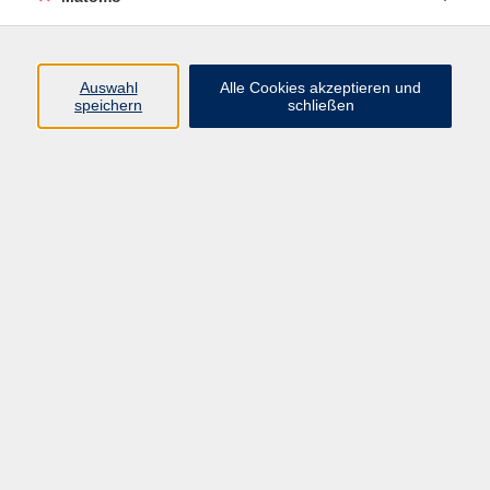
Programm
Auswahl
Alle Cookies akzeptieren und
Gesellschaft
speichern
schließen
Beruf
Sprachen
Gesundheit
Kultur
Junge vhs
Online & Hybrid
Verbraucherbildung
Inhalte
Startseite