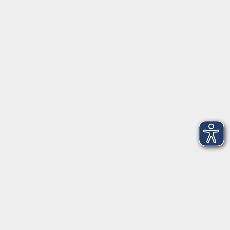
Herrsching
info@vhs-starnbergammersee.de
So erreichen Sie uns.
Öffnungszeiten
Geschäftsstelle Herrsching:
Montag - Freitag
08:30 - 12:30 Uhr
Dienstag
15:00 - 18:00 Uhr
Geschäftsstelle Starnberg:
Montag - Donnerstag
08:30 - 12:30 Uhr
Freitag
10:00 - 12:00 Uhr
Mittwoch zusätzlich
16:00 - 19:00 Uhr
Donnerstag zusätzlich
16:00 - 18:00 Uhr