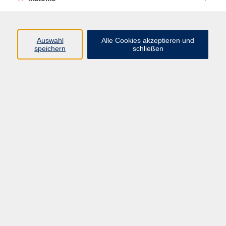
Programm
Auswahl
Alle Cookies akzeptieren und
Gesellschaft
speichern
schließen
Beruf
Sprachen
Gesundheit
Kultur
Junge vhs
Online & Hybrid
Verbraucherbildung
Inhalte
Startseite