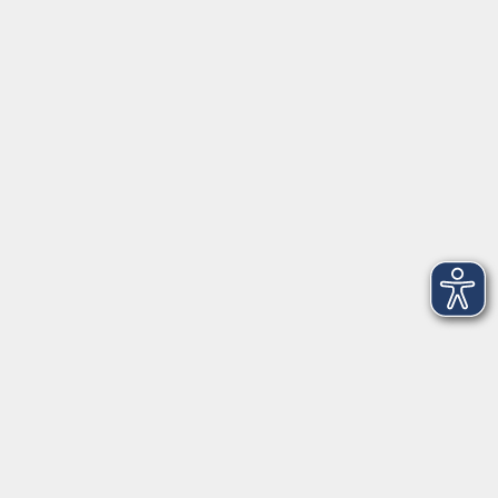
Herrsching
info@vhs-starnbergammersee.de
So erreichen Sie uns.
Öffnungszeiten
Geschäftsstelle Herrsching:
Montag - Freitag
08:30 - 12:30 Uhr
Dienstag
15:00 - 18:00 Uhr
Geschäftsstelle Starnberg:
Montag - Donnerstag
08:30 - 12:30 Uhr
Freitag
10:00 - 12:00 Uhr
Mittwoch zusätzlich
16:00 - 19:00 Uhr
Donnerstag zusätzlich
16:00 - 18:00 Uhr