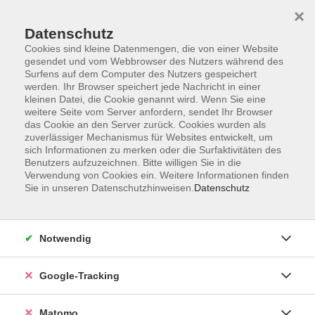
×
Datenschutz
Cookies sind kleine Datenmengen, die von einer Website
gesendet und vom Webbrowser des Nutzers während des
Surfens auf dem Computer des Nutzers gespeichert
Skip to main content
werden. Ihr Browser speichert jede Nachricht in einer
kleinen Datei, die Cookie genannt wird. Wenn Sie eine
weitere Seite vom Server anfordern, sendet Ihr Browser
Der Kurs konnte nicht gefunden werden.
das Cookie an den Server zurück. Cookies wurden als
zuverlässiger Mechanismus für Websites entwickelt, um
sich Informationen zu merken oder die Surfaktivitäten des
Benutzers aufzuzeichnen. Bitte willigen Sie in die
Verwendung von Cookies ein. Weitere Informationen finden
Sie in unseren Datenschutzhinweisen.
Datenschutz
AGB
Datenschutzerklärung
Impressum
Notwendig
Newsletter
| Login für Kursleitende
Google-Tracking
Widerruf
Matomo