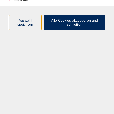
Programm
Auswahl
Alle Cookies akzeptieren und
Gesellschaft
speichern
schließen
Beruf
Sprachen
Gesundheit
Kultur
Junge vhs
Online & Hybrid
Verbraucherbildung
Inhalte
Startseite