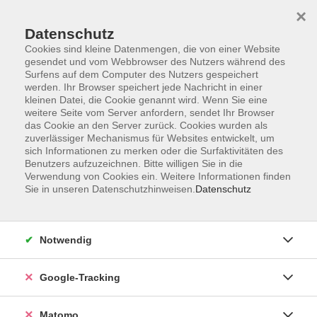
×
Datenschutz
Cookies sind kleine Datenmengen, die von einer Website
gesendet und vom Webbrowser des Nutzers während des
Surfens auf dem Computer des Nutzers gespeichert
Skip to main content
werden. Ihr Browser speichert jede Nachricht in einer
kleinen Datei, die Cookie genannt wird. Wenn Sie eine
weitere Seite vom Server anfordern, sendet Ihr Browser
Der Kurs konnte nicht gefunden werden.
das Cookie an den Server zurück. Cookies wurden als
zuverlässiger Mechanismus für Websites entwickelt, um
sich Informationen zu merken oder die Surfaktivitäten des
Benutzers aufzuzeichnen. Bitte willigen Sie in die
Verwendung von Cookies ein. Weitere Informationen finden
Sie in unseren Datenschutzhinweisen.
Datenschutz
AGB
Datenschutzerklärung
Impressum
Notwendig
Newsletter
| Login für Kursleitende
Google-Tracking
Widerruf
Matomo