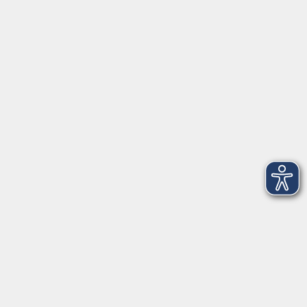
Herrsching
info@vhs-starnbergammersee.de
So erreichen Sie uns.
Öffnungszeiten
Geschäftsstelle Herrsching:
Montag - Freitag
08:30 - 12:30 Uhr
Dienstag
15:00 - 18:00 Uhr
Geschäftsstelle Starnberg:
Montag - Donnerstag
08:30 - 12:30 Uhr
Freitag
10:00 - 12:00 Uhr
Mittwoch zusätzlich
16:00 - 19:00 Uhr
Donnerstag zusätzlich
16:00 - 18:00 Uhr