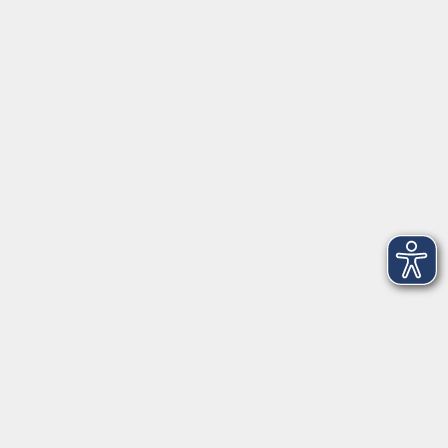
Herrsching
info@vhs-starnbergammersee.de
So erreichen Sie uns.
Öffnungszeiten
Geschäftsstelle Herrsching:
Montag - Freitag
08:30 - 12:30 Uhr
Dienstag
15:00 - 18:00 Uhr
Geschäftsstelle Starnberg:
Montag - Donnerstag
08:30 - 12:30 Uhr
Freitag
10:00 - 12:00 Uhr
Mittwoch zusätzlich
16:00 - 19:00 Uhr
Donnerstag zusätzlich
16:00 - 18:00 Uhr