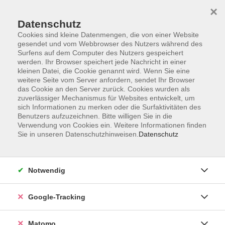
×
Datenschutz
Cookies sind kleine Datenmengen, die von einer Website
gesendet und vom Webbrowser des Nutzers während des
Surfens auf dem Computer des Nutzers gespeichert
Skip to main content
werden. Ihr Browser speichert jede Nachricht in einer
kleinen Datei, die Cookie genannt wird. Wenn Sie eine
weitere Seite vom Server anfordern, sendet Ihr Browser
Der Kurs konnte nicht gefunden werden.
das Cookie an den Server zurück. Cookies wurden als
zuverlässiger Mechanismus für Websites entwickelt, um
sich Informationen zu merken oder die Surfaktivitäten des
Benutzers aufzuzeichnen. Bitte willigen Sie in die
Verwendung von Cookies ein. Weitere Informationen finden
Sie in unseren Datenschutzhinweisen.
Datenschutz
AGB
Datenschutzerklärung
Impressum
Notwendig
Newsletter
| Login für Kursleitende
Google-Tracking
Widerruf
Matomo