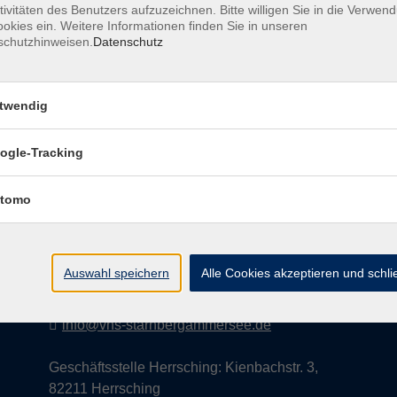
tivitäten des Benutzers aufzuzeichnen. Bitte willigen Sie in die Verwen
okies ein. Weitere Informationen finden Sie in unseren
schutzhinweisen.
Datenschutz
AGB
Datenschutzerklärung
Impress
twendig
ogle-Tracking
Kontakt
tomo
vhs StarnbergAmmersee e. V.
08151 9731210
Auswahl speichern
Alle Cookies akzeptieren und schl
Geschäftsstelle Starnberg: Bahnhofplatz 14,
82319 Starnberg
info@vhs-starnbergammersee.de
Geschäftsstelle Herrsching: Kienbachstr. 3,
82211 Herrsching