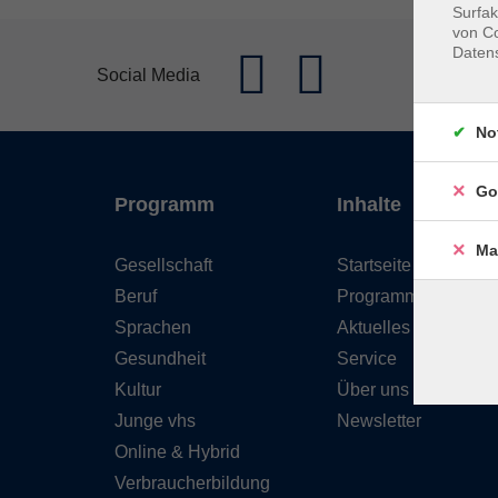
Surfak
von Co
Daten
Social Media
No
Go
Programm
Inhalte
Ma
Gesellschaft
Startseite
Beruf
Programm
Sprachen
Aktuelles
Gesundheit
Service
Kultur
Über uns
Junge vhs
Newsletter
Online & Hybrid
Verbraucherbildung