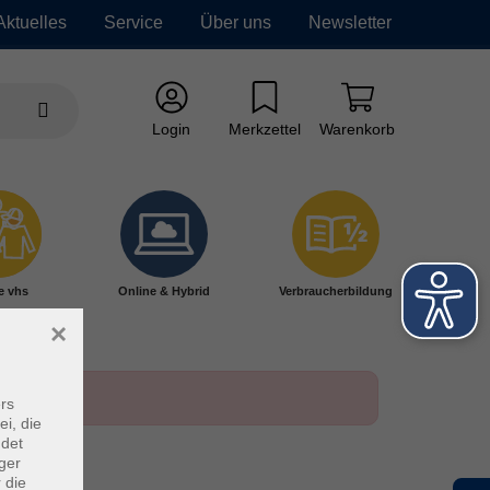
Aktuelles
Service
Über uns
Newsletter
Login
Merkzettel
Warenkorb
e vhs
Online & Hybrid
Verbraucherbildung
×
rs
ei, die
ndet
ger
 die