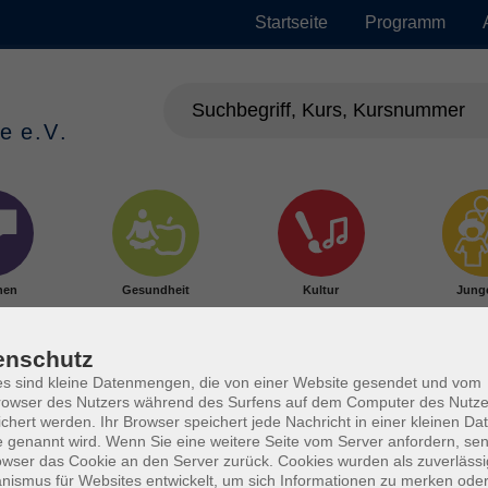
Startseite
Programm
hen
Gesundheit
Kultur
Jung
enschutz
s sind kleine Datenmengen, die von einer Website gesendet und vom
owser des Nutzers während des Surfens auf dem Computer des Nutze
chert werden. Ihr Browser speichert jede Nachricht in einer kleinen Dat
 genannt wird. Wenn Sie eine weitere Seite vom Server anfordern, se
owser das Cookie an den Server zurück. Cookies wurden als zuverlässi
ismus für Websites entwickelt, um sich Informationen zu merken oder