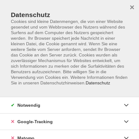
×
Datenschutz
Cookies sind kleine Datenmengen, die von einer Website
gesendet und vom Webbrowser des Nutzers während des
Surfens auf dem Computer des Nutzers gespeichert
Skip to main content
werden. Ihr Browser speichert jede Nachricht in einer
kleinen Datei, die Cookie genannt wird. Wenn Sie eine
weitere Seite vom Server anfordern, sendet Ihr Browser
Der Kurs konnte nicht gefunden werden.
das Cookie an den Server zurück. Cookies wurden als
zuverlässiger Mechanismus für Websites entwickelt, um
sich Informationen zu merken oder die Surfaktivitäten des
Benutzers aufzuzeichnen. Bitte willigen Sie in die
Verwendung von Cookies ein. Weitere Informationen finden
Sie in unseren Datenschutzhinweisen.
Datenschutz
AGB
Datenschutzerklärung
Impressum
Notwendig
Newsletter
| Login für Kursleitende
Google-Tracking
Widerruf
Matomo