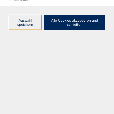
Programm
Auswahl
Alle Cookies akzeptieren und
Gesellschaft
speichern
schließen
Beruf
Sprachen
Gesundheit
Kultur
Junge vhs
Online & Hybrid
Verbraucherbildung
Inhalte
Startseite