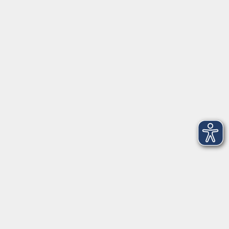
Herrsching
info@vhs-starnbergammersee.de
So erreichen Sie uns.
Öffnungszeiten
Geschäftsstelle Herrsching:
Montag - Freitag
08:30 - 12:30 Uhr
Dienstag
15:00 - 18:00 Uhr
Geschäftsstelle Starnberg:
Montag - Donnerstag
08:30 - 12:30 Uhr
Freitag
10:00 - 12:00 Uhr
Mittwoch zusätzlich
16:00 - 19:00 Uhr
Donnerstag zusätzlich
16:00 - 18:00 Uhr