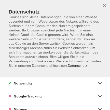
×
Datenschutz
Cookies sind kleine Datenmengen, die von einer Website
gesendet und vom Webbrowser des Nutzers während des
Surfens auf dem Computer des Nutzers gespeichert
Skip to main content
werden. Ihr Browser speichert jede Nachricht in einer
kleinen Datei, die Cookie genannt wird. Wenn Sie eine
weitere Seite vom Server anfordern, sendet Ihr Browser
Der Kurs konnte nicht gefunden werden.
das Cookie an den Server zurück. Cookies wurden als
zuverlässiger Mechanismus für Websites entwickelt, um
sich Informationen zu merken oder die Surfaktivitäten des
Benutzers aufzuzeichnen. Bitte willigen Sie in die
Verwendung von Cookies ein. Weitere Informationen finden
Sie in unseren Datenschutzhinweisen.
Datenschutz
AGB
Datenschutzerklärung
Impressum
Notwendig
Newsletter
| Login für Kursleitende
Google-Tracking
Widerruf
Matomo