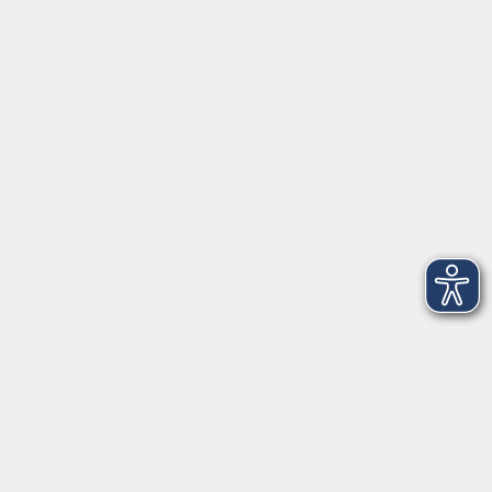
Herrsching
info@vhs-starnbergammersee.de
So erreichen Sie uns.
Öffnungszeiten
Geschäftsstelle Herrsching:
Montag - Freitag
08:30 - 12:30 Uhr
Dienstag
15:00 - 18:00 Uhr
Geschäftsstelle Starnberg:
Montag - Donnerstag
08:30 - 12:30 Uhr
Freitag
10:00 - 12:00 Uhr
Mittwoch zusätzlich
16:00 - 19:00 Uhr
Donnerstag zusätzlich
16:00 - 18:00 Uhr