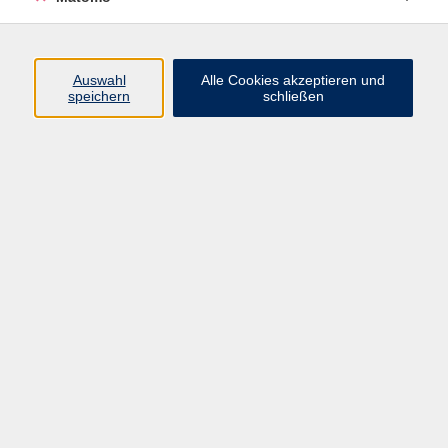
Programm
Auswahl
Alle Cookies akzeptieren und
Gesellschaft
speichern
schließen
Beruf
Sprachen
Gesundheit
Kultur
Junge vhs
Online & Hybrid
Verbraucherbildung
Inhalte
Startseite