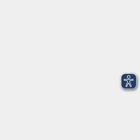
Herrsching
info@vhs-starnbergammersee.de
So erreichen Sie uns.
Öffnungszeiten
Geschäftsstelle Herrsching:
Montag - Freitag
08:30 - 12:30 Uhr
Dienstag
15:00 - 18:00 Uhr
Geschäftsstelle Starnberg:
Montag - Donnerstag
08:30 - 12:30 Uhr
Freitag
10:00 - 12:00 Uhr
Mittwoch zusätzlich
16:00 - 19:00 Uhr
Donnerstag zusätzlich
16:00 - 18:00 Uhr