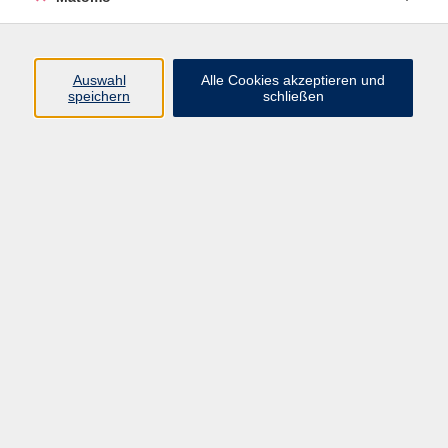
Programm
Auswahl
Alle Cookies akzeptieren und
Gesellschaft
speichern
schließen
Beruf
Sprachen
Gesundheit
Kultur
Junge vhs
Online & Hybrid
Verbraucherbildung
Inhalte
Startseite