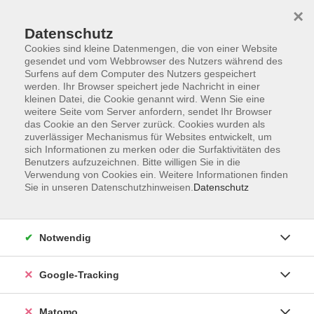
×
Datenschutz
Cookies sind kleine Datenmengen, die von einer Website
gesendet und vom Webbrowser des Nutzers während des
Surfens auf dem Computer des Nutzers gespeichert
Skip to main content
werden. Ihr Browser speichert jede Nachricht in einer
kleinen Datei, die Cookie genannt wird. Wenn Sie eine
weitere Seite vom Server anfordern, sendet Ihr Browser
Der Kurs konnte nicht gefunden werden.
das Cookie an den Server zurück. Cookies wurden als
zuverlässiger Mechanismus für Websites entwickelt, um
sich Informationen zu merken oder die Surfaktivitäten des
Benutzers aufzuzeichnen. Bitte willigen Sie in die
Verwendung von Cookies ein. Weitere Informationen finden
Sie in unseren Datenschutzhinweisen.
Datenschutz
AGB
Datenschutzerklärung
Impressum
Notwendig
Newsletter
| Login für Kursleitende
Google-Tracking
Widerruf
Matomo