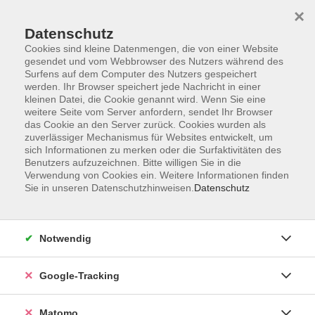
×
Datenschutz
Cookies sind kleine Datenmengen, die von einer Website
gesendet und vom Webbrowser des Nutzers während des
Surfens auf dem Computer des Nutzers gespeichert
Skip to main content
werden. Ihr Browser speichert jede Nachricht in einer
kleinen Datei, die Cookie genannt wird. Wenn Sie eine
weitere Seite vom Server anfordern, sendet Ihr Browser
Der Kurs konnte nicht gefunden werden.
das Cookie an den Server zurück. Cookies wurden als
zuverlässiger Mechanismus für Websites entwickelt, um
sich Informationen zu merken oder die Surfaktivitäten des
Benutzers aufzuzeichnen. Bitte willigen Sie in die
Verwendung von Cookies ein. Weitere Informationen finden
Sie in unseren Datenschutzhinweisen.
Datenschutz
AGB
Datenschutzerklärung
Impressum
Notwendig
Newsletter
| Login für Kursleitende
Google-Tracking
Widerruf
Matomo