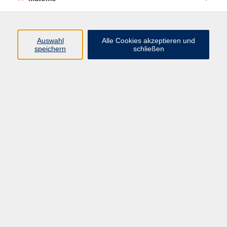
Programm
Auswahl
Alle Cookies akzeptieren und
Gesellschaft
speichern
schließen
Beruf
Sprachen
Gesundheit
Kultur
Junge vhs
Online & Hybrid
Verbraucherbildung
Inhalte
Startseite