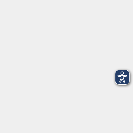
Herrsching
info@vhs-starnbergammersee.de
So erreichen Sie uns.
Öffnungszeiten
Geschäftsstelle Herrsching:
Montag - Freitag
08:30 - 12:30 Uhr
Dienstag
15:00 - 18:00 Uhr
Geschäftsstelle Starnberg:
Montag - Donnerstag
08:30 - 12:30 Uhr
Freitag
10:00 - 12:00 Uhr
Mittwoch zusätzlich
16:00 - 19:00 Uhr
Donnerstag zusätzlich
16:00 - 18:00 Uhr