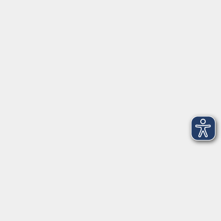
Herrsching
info@vhs-starnbergammersee.de
So erreichen Sie uns.
Öffnungszeiten
Geschäftsstelle Herrsching:
Montag - Freitag
08:30 - 12:30 Uhr
Dienstag
15:00 - 18:00 Uhr
Geschäftsstelle Starnberg:
Montag - Donnerstag
08:30 - 12:30 Uhr
Freitag
10:00 - 12:00 Uhr
Mittwoch zusätzlich
16:00 - 19:00 Uhr
Donnerstag zusätzlich
16:00 - 18:00 Uhr