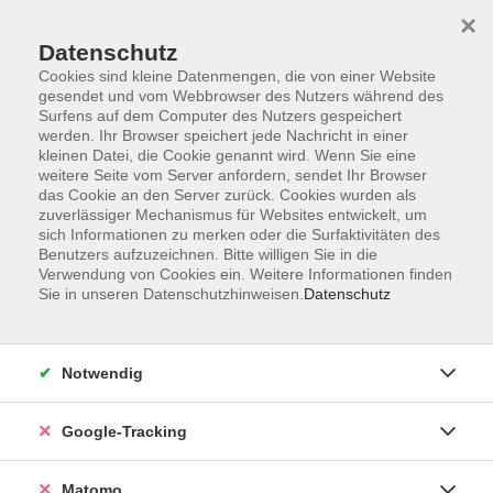
×
Datenschutz
Cookies sind kleine Datenmengen, die von einer Website
gesendet und vom Webbrowser des Nutzers während des
Surfens auf dem Computer des Nutzers gespeichert
Skip to main content
werden. Ihr Browser speichert jede Nachricht in einer
kleinen Datei, die Cookie genannt wird. Wenn Sie eine
weitere Seite vom Server anfordern, sendet Ihr Browser
Der Kurs konnte nicht gefunden werden.
das Cookie an den Server zurück. Cookies wurden als
zuverlässiger Mechanismus für Websites entwickelt, um
sich Informationen zu merken oder die Surfaktivitäten des
Benutzers aufzuzeichnen. Bitte willigen Sie in die
Verwendung von Cookies ein. Weitere Informationen finden
Sie in unseren Datenschutzhinweisen.
Datenschutz
AGB
Datenschutzerklärung
Impressum
Notwendig
Newsletter
| Login für Kursleitende
Google-Tracking
Widerruf
Matomo