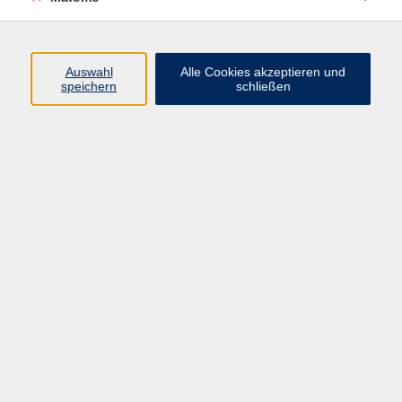
Programm
Auswahl
Alle Cookies akzeptieren und
Gesellschaft
speichern
schließen
Beruf
Sprachen
Gesundheit
Kultur
Junge vhs
Online & Hybrid
Verbraucherbildung
Inhalte
Startseite