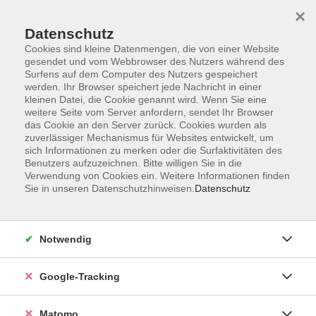
×
Datenschutz
Cookies sind kleine Datenmengen, die von einer Website
gesendet und vom Webbrowser des Nutzers während des
Surfens auf dem Computer des Nutzers gespeichert
Skip to main content
werden. Ihr Browser speichert jede Nachricht in einer
kleinen Datei, die Cookie genannt wird. Wenn Sie eine
weitere Seite vom Server anfordern, sendet Ihr Browser
Der Kurs konnte nicht gefunden werden.
das Cookie an den Server zurück. Cookies wurden als
zuverlässiger Mechanismus für Websites entwickelt, um
sich Informationen zu merken oder die Surfaktivitäten des
Benutzers aufzuzeichnen. Bitte willigen Sie in die
Verwendung von Cookies ein. Weitere Informationen finden
Sie in unseren Datenschutzhinweisen.
Datenschutz
AGB
Datenschutzerklärung
Impressum
Notwendig
Newsletter
| Login für Kursleitende
Google-Tracking
Widerruf
Matomo