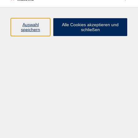
Programm
Auswahl
Alle Cookies akzeptieren und
Gesellschaft
speichern
schließen
Beruf
Sprachen
Gesundheit
Kultur
Junge vhs
Online & Hybrid
Verbraucherbildung
Inhalte
Startseite