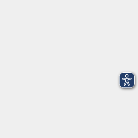
Herrsching
info@vhs-starnbergammersee.de
So erreichen Sie uns.
Öffnungszeiten
Geschäftsstelle Herrsching:
Montag - Freitag
08:30 - 12:30 Uhr
Dienstag
15:00 - 18:00 Uhr
Geschäftsstelle Starnberg:
Montag - Donnerstag
08:30 - 12:30 Uhr
Freitag
10:00 - 12:00 Uhr
Mittwoch zusätzlich
16:00 - 19:00 Uhr
Donnerstag zusätzlich
16:00 - 18:00 Uhr