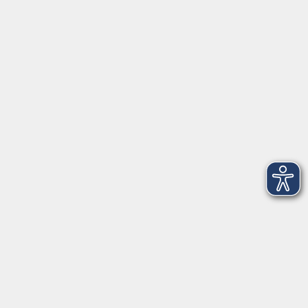
Herrsching
info@vhs-starnbergammersee.de
So erreichen Sie uns.
Öffnungszeiten
Geschäftsstelle Herrsching:
Montag - Freitag
08:30 - 12:30 Uhr
Dienstag
15:00 - 18:00 Uhr
Geschäftsstelle Starnberg:
Montag - Donnerstag
08:30 - 12:30 Uhr
Freitag
10:00 - 12:00 Uhr
Mittwoch zusätzlich
16:00 - 19:00 Uhr
Donnerstag zusätzlich
16:00 - 18:00 Uhr