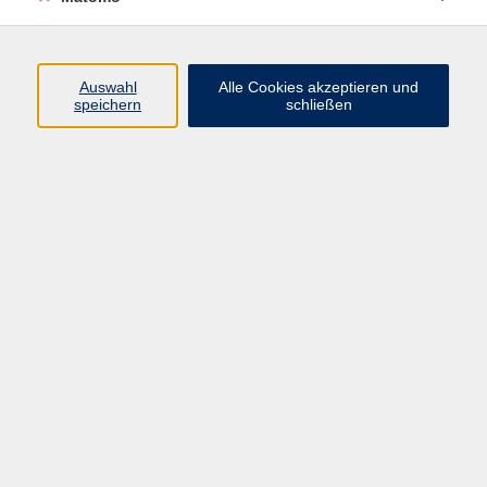
Programm
Auswahl
Alle Cookies akzeptieren und
Gesellschaft
speichern
schließen
Beruf
Sprachen
Gesundheit
Kultur
Junge vhs
Online & Hybrid
Verbraucherbildung
Inhalte
Startseite