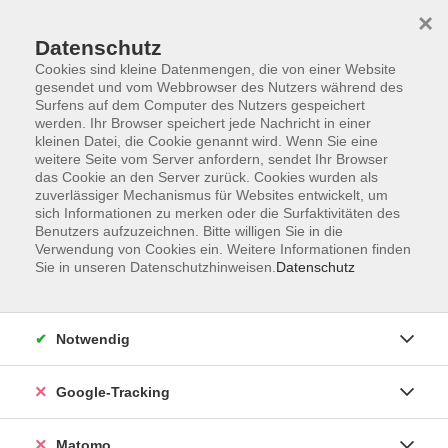
×
Datenschutz
Cookies sind kleine Datenmengen, die von einer Website
gesendet und vom Webbrowser des Nutzers während des
Surfens auf dem Computer des Nutzers gespeichert
Skip to main content
werden. Ihr Browser speichert jede Nachricht in einer
kleinen Datei, die Cookie genannt wird. Wenn Sie eine
weitere Seite vom Server anfordern, sendet Ihr Browser
Der Kurs konnte nicht gefunden werden.
das Cookie an den Server zurück. Cookies wurden als
zuverlässiger Mechanismus für Websites entwickelt, um
sich Informationen zu merken oder die Surfaktivitäten des
Benutzers aufzuzeichnen. Bitte willigen Sie in die
Verwendung von Cookies ein. Weitere Informationen finden
Sie in unseren Datenschutzhinweisen.
Datenschutz
AGB
Datenschutzerklärung
Impressum
Notwendig
Newsletter
| Login für Kursleitende
Google-Tracking
Widerruf
Matomo