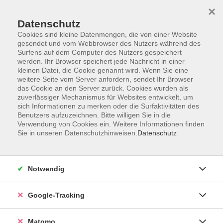
×
Datenschutz
Cookies sind kleine Datenmengen, die von einer Website
gesendet und vom Webbrowser des Nutzers während des
Surfens auf dem Computer des Nutzers gespeichert
Skip to main content
werden. Ihr Browser speichert jede Nachricht in einer
kleinen Datei, die Cookie genannt wird. Wenn Sie eine
weitere Seite vom Server anfordern, sendet Ihr Browser
Der Kurs konnte nicht gefunden werden.
das Cookie an den Server zurück. Cookies wurden als
zuverlässiger Mechanismus für Websites entwickelt, um
sich Informationen zu merken oder die Surfaktivitäten des
Benutzers aufzuzeichnen. Bitte willigen Sie in die
Verwendung von Cookies ein. Weitere Informationen finden
Sie in unseren Datenschutzhinweisen.
Datenschutz
AGB
Datenschutzerklärung
Impressum
Notwendig
Newsletter
| Login für Kursleitende
Google-Tracking
Widerruf
Matomo