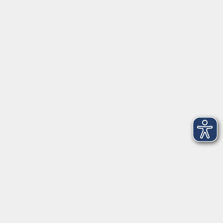
Herrsching
info@vhs-starnbergammersee.de
So erreichen Sie uns.
Öffnungszeiten
Geschäftsstelle Herrsching:
Montag - Freitag
08:30 - 12:30 Uhr
Dienstag
15:00 - 18:00 Uhr
Geschäftsstelle Starnberg:
Montag - Donnerstag
08:30 - 12:30 Uhr
Freitag
10:00 - 12:00 Uhr
Mittwoch zusätzlich
16:00 - 19:00 Uhr
Donnerstag zusätzlich
16:00 - 18:00 Uhr