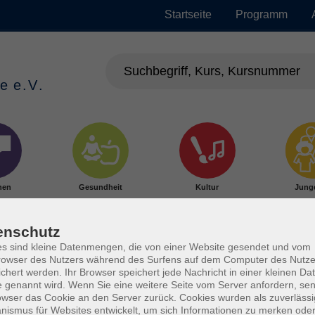
Startseite
Programm
hen
Gesundheit
Kultur
Jung
enschutz
s sind kleine Datenmengen, die von einer Website gesendet und vom
owser des Nutzers während des Surfens auf dem Computer des Nutze
chert werden. Ihr Browser speichert jede Nachricht in einer kleinen Dat
 genannt wird. Wenn Sie eine weitere Seite vom Server anfordern, se
owser das Cookie an den Server zurück. Cookies wurden als zuverlässi
ismus für Websites entwickelt, um sich Informationen zu merken oder