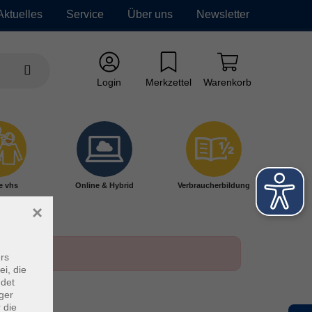
Aktuelles
Service
Über uns
Newsletter
Login
Merkzettel
Warenkorb
e vhs
Online & Hybrid
Verbraucherbildung
×
rs
ei, die
ndet
ger
 die