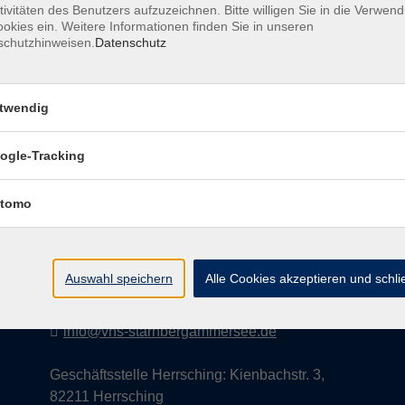
tivitäten des Benutzers aufzuzeichnen. Bitte willigen Sie in die Verwen
okies ein. Weitere Informationen finden Sie in unseren
schutzhinweisen.
Datenschutz
AGB
Datenschutzerklärung
Impress
twendig
ogle-Tracking
Kontakt
tomo
vhs StarnbergAmmersee e. V.
08151 9731210
Auswahl speichern
Alle Cookies akzeptieren und schl
Geschäftsstelle Starnberg: Bahnhofplatz 14,
82319 Starnberg
info@vhs-starnbergammersee.de
Geschäftsstelle Herrsching: Kienbachstr. 3,
82211 Herrsching