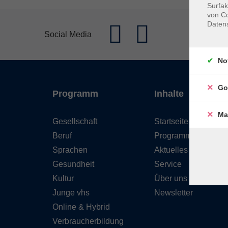
Surfak
von Co
Daten
Social Media
No
Go
Programm
Inhalte
Ma
Gesellschaft
Startseite
Beruf
Programm
Sprachen
Aktuelles
Gesundheit
Service
Kultur
Über uns
Junge vhs
Newsletter
Online & Hybrid
Verbraucherbildung