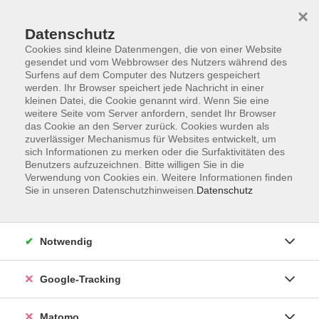
×
Datenschutz
Cookies sind kleine Datenmengen, die von einer Website
gesendet und vom Webbrowser des Nutzers während des
Surfens auf dem Computer des Nutzers gespeichert
Skip to main content
werden. Ihr Browser speichert jede Nachricht in einer
kleinen Datei, die Cookie genannt wird. Wenn Sie eine
weitere Seite vom Server anfordern, sendet Ihr Browser
Der Kurs konnte nicht gefunden werden.
das Cookie an den Server zurück. Cookies wurden als
zuverlässiger Mechanismus für Websites entwickelt, um
sich Informationen zu merken oder die Surfaktivitäten des
Benutzers aufzuzeichnen. Bitte willigen Sie in die
Verwendung von Cookies ein. Weitere Informationen finden
Sie in unseren Datenschutzhinweisen.
Datenschutz
AGB
Datenschutzerklärung
Impressum
Notwendig
Newsletter
| Login für Kursleitende
Google-Tracking
Widerruf
Matomo