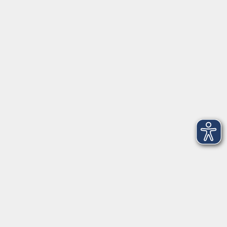
Herrsching
info@vhs-starnbergammersee.de
So erreichen Sie uns.
Öffnungszeiten
Geschäftsstelle Herrsching:
Montag - Freitag
08:30 - 12:30 Uhr
Dienstag
15:00 - 18:00 Uhr
Geschäftsstelle Starnberg:
Montag - Donnerstag
08:30 - 12:30 Uhr
Freitag
10:00 - 12:00 Uhr
Mittwoch zusätzlich
16:00 - 19:00 Uhr
Donnerstag zusätzlich
16:00 - 18:00 Uhr