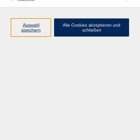
Programm
Auswahl
Alle Cookies akzeptieren und
Gesellschaft
speichern
schließen
Beruf
Sprachen
Gesundheit
Kultur
Junge vhs
Online & Hybrid
Verbraucherbildung
Inhalte
Startseite