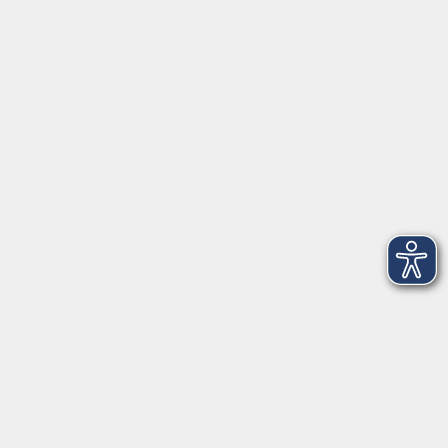
Herrsching
info@vhs-starnbergammersee.de
So erreichen Sie uns.
Öffnungszeiten
Geschäftsstelle Herrsching:
Montag - Freitag
08:30 - 12:30 Uhr
Dienstag
15:00 - 18:00 Uhr
Geschäftsstelle Starnberg:
Montag - Donnerstag
08:30 - 12:30 Uhr
Freitag
10:00 - 12:00 Uhr
Mittwoch zusätzlich
16:00 - 19:00 Uhr
Donnerstag zusätzlich
16:00 - 18:00 Uhr