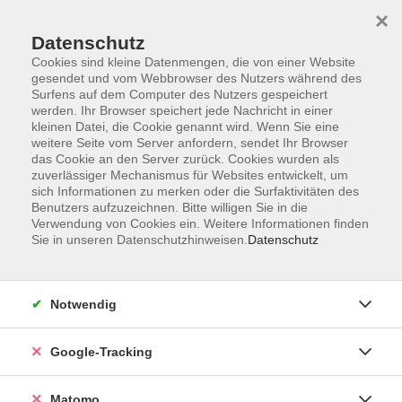
×
Datenschutz
Cookies sind kleine Datenmengen, die von einer Website
gesendet und vom Webbrowser des Nutzers während des
Surfens auf dem Computer des Nutzers gespeichert
Skip to main content
werden. Ihr Browser speichert jede Nachricht in einer
kleinen Datei, die Cookie genannt wird. Wenn Sie eine
weitere Seite vom Server anfordern, sendet Ihr Browser
Der Kurs konnte nicht gefunden werden.
das Cookie an den Server zurück. Cookies wurden als
zuverlässiger Mechanismus für Websites entwickelt, um
sich Informationen zu merken oder die Surfaktivitäten des
Benutzers aufzuzeichnen. Bitte willigen Sie in die
Verwendung von Cookies ein. Weitere Informationen finden
Sie in unseren Datenschutzhinweisen.
Datenschutz
AGB
Datenschutzerklärung
Impressum
Notwendig
Newsletter
| Login für Kursleitende
Google-Tracking
Widerruf
Matomo