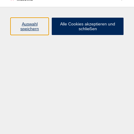
Programm
Auswahl
Alle Cookies akzeptieren und
Gesellschaft
speichern
schließen
Beruf
Sprachen
Gesundheit
Kultur
Junge vhs
Online & Hybrid
Verbraucherbildung
Inhalte
Startseite