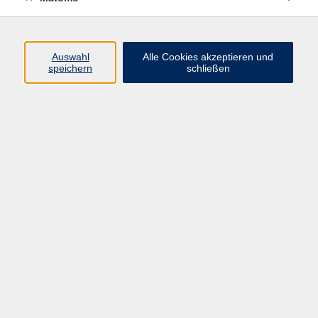
Programm
Auswahl
Alle Cookies akzeptieren und
Gesellschaft
speichern
schließen
Beruf
Sprachen
Gesundheit
Kultur
Junge vhs
Online & Hybrid
Verbraucherbildung
Inhalte
Startseite