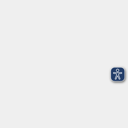
Herrsching
info@vhs-starnbergammersee.de
So erreichen Sie uns.
Öffnungszeiten
Geschäftsstelle Herrsching:
Montag - Freitag
08:30 - 12:30 Uhr
Dienstag
15:00 - 18:00 Uhr
Geschäftsstelle Starnberg:
Montag - Donnerstag
08:30 - 12:30 Uhr
Freitag
10:00 - 12:00 Uhr
Mittwoch zusätzlich
16:00 - 19:00 Uhr
Donnerstag zusätzlich
16:00 - 18:00 Uhr