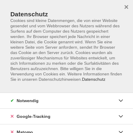
×
Datenschutz
Cookies sind kleine Datenmengen, die von einer Website
gesendet und vom Webbrowser des Nutzers während des
Surfens auf dem Computer des Nutzers gespeichert
Skip to main content
werden. Ihr Browser speichert jede Nachricht in einer
kleinen Datei, die Cookie genannt wird. Wenn Sie eine
weitere Seite vom Server anfordern, sendet Ihr Browser
Der Kurs konnte nicht gefunden werden.
das Cookie an den Server zurück. Cookies wurden als
zuverlässiger Mechanismus für Websites entwickelt, um
sich Informationen zu merken oder die Surfaktivitäten des
Benutzers aufzuzeichnen. Bitte willigen Sie in die
Verwendung von Cookies ein. Weitere Informationen finden
Sie in unseren Datenschutzhinweisen.
Datenschutz
AGB
Datenschutzerklärung
Impressum
Notwendig
Newsletter
| Login für Kursleitende
Google-Tracking
Widerruf
Matomo