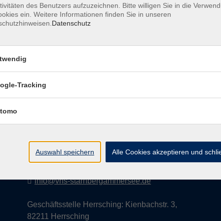
tivitäten des Benutzers aufzuzeichnen. Bitte willigen Sie in die Verwen
okies ein. Weitere Informationen finden Sie in unseren
schutzhinweisen.
Datenschutz
AGB
Datenschutzerklärung
Impress
twendig
ogle-Tracking
Kontakt
tomo
vhs StarnbergAmmersee e. V.
08151 9731210
Auswahl speichern
Alle Cookies akzeptieren und schl
Geschäftsstelle Starnberg: Bahnhofplatz 14,
82319 Starnberg
info@vhs-starnbergammersee.de
Geschäftsstelle Herrsching: Kienbachstr. 3,
82211 Herrsching