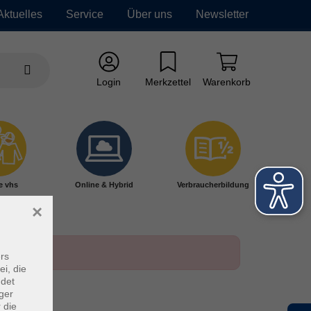
Aktuelles
Service
Über uns
Newsletter
Login
Merkzettel
Warenkorb
e vhs
Online & Hybrid
Verbraucherbildung
×
rs
ei, die
ndet
ger
 die