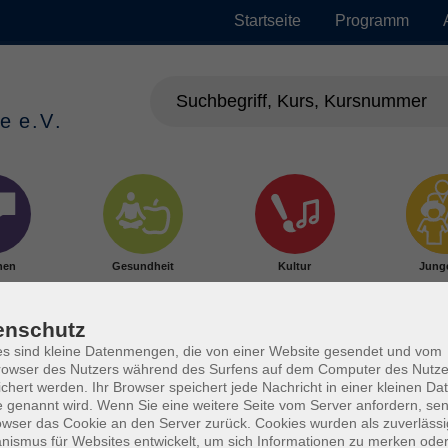
Startseite
Programm
hen
Gesundheit
Kultur
Jung
enschutz
s sind kleine Datenmengen, die von einer Website gesendet und vom
owser des Nutzers während des Surfens auf dem Computer des Nutze
chert werden. Ihr Browser speichert jede Nachricht in einer kleinen Dat
 genannt wird. Wenn Sie eine weitere Seite vom Server anfordern, se
owser das Cookie an den Server zurück. Cookies wurden als zuverlässi
ismus für Websites entwickelt, um sich Informationen zu merken oder