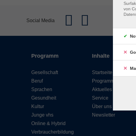
Surfak
von Co
Daten
Social Media
No
Go
Programm
Inhalte
Ma
Gesellschaft
Startseite
Beruf
Programm
Sprachen
Aktuelles
Gesundheit
Service
Kultur
Über uns
Junge vhs
Newsletter
Online & Hybrid
Verbraucherbildung