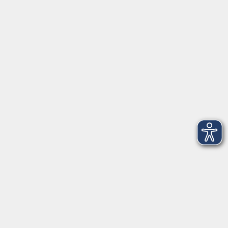
Herrsching
info@vhs-starnbergammersee.de
So erreichen Sie uns.
Öffnungszeiten
Geschäftsstelle Herrsching:
Montag - Freitag
08:30 - 12:30 Uhr
Dienstag
15:00 - 18:00 Uhr
Geschäftsstelle Starnberg:
Montag - Donnerstag
08:30 - 12:30 Uhr
Freitag
10:00 - 12:00 Uhr
Mittwoch zusätzlich
16:00 - 19:00 Uhr
Donnerstag zusätzlich
16:00 - 18:00 Uhr