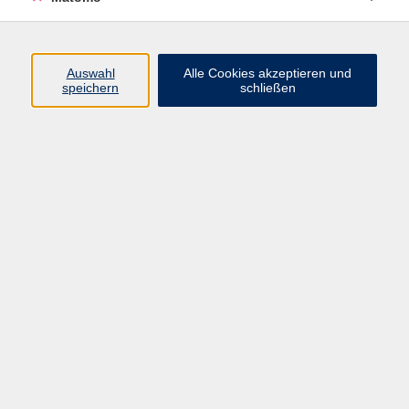
Programm
Auswahl
Alle Cookies akzeptieren und
Gesellschaft
speichern
schließen
Beruf
Sprachen
Gesundheit
Kultur
Junge vhs
Online & Hybrid
Verbraucherbildung
Inhalte
Startseite