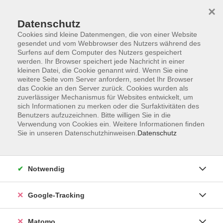
×
Datenschutz
Cookies sind kleine Datenmengen, die von einer Website
gesendet und vom Webbrowser des Nutzers während des
Surfens auf dem Computer des Nutzers gespeichert
Skip to main content
werden. Ihr Browser speichert jede Nachricht in einer
kleinen Datei, die Cookie genannt wird. Wenn Sie eine
weitere Seite vom Server anfordern, sendet Ihr Browser
Der Kurs konnte nicht gefunden werden.
das Cookie an den Server zurück. Cookies wurden als
zuverlässiger Mechanismus für Websites entwickelt, um
sich Informationen zu merken oder die Surfaktivitäten des
Benutzers aufzuzeichnen. Bitte willigen Sie in die
Verwendung von Cookies ein. Weitere Informationen finden
Sie in unseren Datenschutzhinweisen.
Datenschutz
AGB
Datenschutzerklärung
Impressum
Notwendig
Newsletter
| Login für Kursleitende
Google-Tracking
Widerruf
Matomo