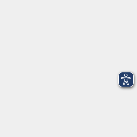
Herrsching
info@vhs-starnbergammersee.de
So erreichen Sie uns.
Öffnungszeiten
Geschäftsstelle Herrsching:
Montag - Freitag
08:30 - 12:30 Uhr
Dienstag
15:00 - 18:00 Uhr
Geschäftsstelle Starnberg:
Montag - Donnerstag
08:30 - 12:30 Uhr
Freitag
10:00 - 12:00 Uhr
Mittwoch zusätzlich
16:00 - 19:00 Uhr
Donnerstag zusätzlich
16:00 - 18:00 Uhr