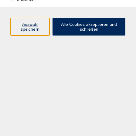
Programm
Auswahl
Alle Cookies akzeptieren und
Gesellschaft
speichern
schließen
Beruf
Sprachen
Gesundheit
Kultur
Junge vhs
Online & Hybrid
Verbraucherbildung
Inhalte
Startseite