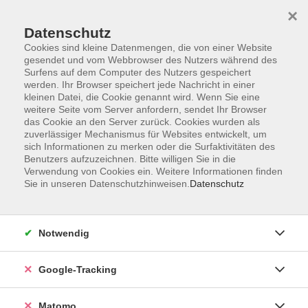
×
Datenschutz
Cookies sind kleine Datenmengen, die von einer Website
gesendet und vom Webbrowser des Nutzers während des
Surfens auf dem Computer des Nutzers gespeichert
Skip to main content
werden. Ihr Browser speichert jede Nachricht in einer
kleinen Datei, die Cookie genannt wird. Wenn Sie eine
weitere Seite vom Server anfordern, sendet Ihr Browser
Der Kurs konnte nicht gefunden werden.
das Cookie an den Server zurück. Cookies wurden als
zuverlässiger Mechanismus für Websites entwickelt, um
sich Informationen zu merken oder die Surfaktivitäten des
Benutzers aufzuzeichnen. Bitte willigen Sie in die
Verwendung von Cookies ein. Weitere Informationen finden
Sie in unseren Datenschutzhinweisen.
Datenschutz
AGB
Datenschutzerklärung
Impressum
Notwendig
Newsletter
| Login für Kursleitende
Google-Tracking
Widerruf
Matomo