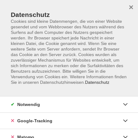
×
Datenschutz
Cookies sind kleine Datenmengen, die von einer Website
gesendet und vom Webbrowser des Nutzers während des
Surfens auf dem Computer des Nutzers gespeichert
Skip to main content
werden. Ihr Browser speichert jede Nachricht in einer
kleinen Datei, die Cookie genannt wird. Wenn Sie eine
weitere Seite vom Server anfordern, sendet Ihr Browser
Der Kurs konnte nicht gefunden werden.
das Cookie an den Server zurück. Cookies wurden als
zuverlässiger Mechanismus für Websites entwickelt, um
sich Informationen zu merken oder die Surfaktivitäten des
Benutzers aufzuzeichnen. Bitte willigen Sie in die
Verwendung von Cookies ein. Weitere Informationen finden
Sie in unseren Datenschutzhinweisen.
Datenschutz
AGB
Datenschutzerklärung
Impressum
Notwendig
Newsletter
| Login für Kursleitende
Google-Tracking
Widerruf
Matomo