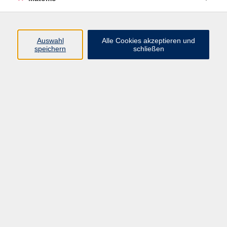
Programm
Auswahl
Alle Cookies akzeptieren und
Gesellschaft
speichern
schließen
Beruf
Sprachen
Gesundheit
Kultur
Junge vhs
Online & Hybrid
Verbraucherbildung
Inhalte
Startseite