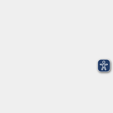
Herrsching
info@vhs-starnbergammersee.de
So erreichen Sie uns.
Öffnungszeiten
Geschäftsstelle Herrsching:
Montag - Freitag
08:30 - 12:30 Uhr
Dienstag
15:00 - 18:00 Uhr
Geschäftsstelle Starnberg:
Montag - Donnerstag
08:30 - 12:30 Uhr
Freitag
10:00 - 12:00 Uhr
Mittwoch zusätzlich
16:00 - 19:00 Uhr
Donnerstag zusätzlich
16:00 - 18:00 Uhr