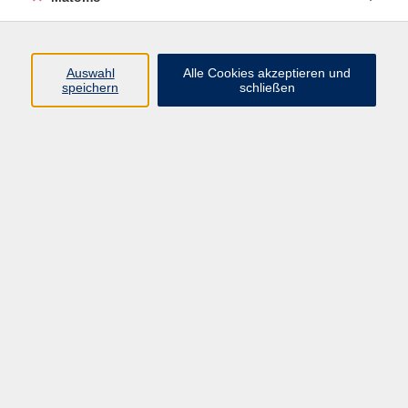
Berufssprachkurse
3
Deutsch A1
47
Deutsch A2
48
Auswahl
Alle Cookies akzeptieren und
speichern
schließen
Deutsch B1
47
Deutsch B2
49
Deutsch C1
44
Deutsch Konversation
42
Sprachberatung Deutsch
25
Prüfungen, Prüfungsvorbereitung,
10
Einbürgerung
Ergebnisse filtern