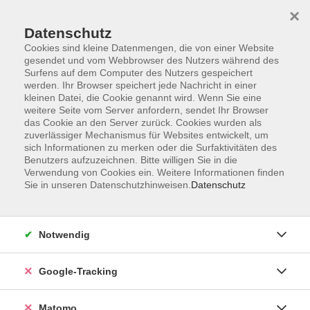
×
Datenschutz
Cookies sind kleine Datenmengen, die von einer Website
gesendet und vom Webbrowser des Nutzers während des
Surfens auf dem Computer des Nutzers gespeichert
Skip to main content
werden. Ihr Browser speichert jede Nachricht in einer
kleinen Datei, die Cookie genannt wird. Wenn Sie eine
weitere Seite vom Server anfordern, sendet Ihr Browser
das Cookie an den Server zurück. Cookies wurden als
Deutsch als Fremdsprache
zuverlässiger Mechanismus für Websites entwickelt, um
sich Informationen zu merken oder die Surfaktivitäten des
Benutzers aufzuzeichnen. Bitte willigen Sie in die
Verwendung von Cookies ein. Weitere Informationen finden
Sie in unseren Datenschutzhinweisen.
Datenschutz
139 Kurse
Notwendig
zurück zu Sprachen und Integration
Google-Tracking
Kurse nach Themen
Deutsch - Integrationskurse
78
Matomo