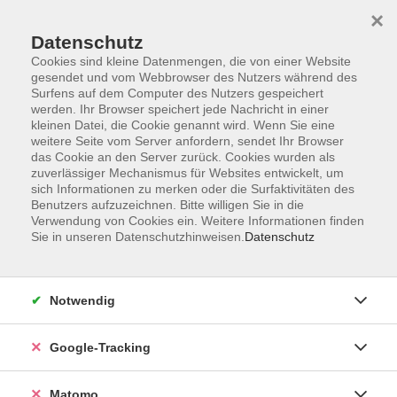
×
Datenschutz
Cookies sind kleine Datenmengen, die von einer Website
gesendet und vom Webbrowser des Nutzers während des
Surfens auf dem Computer des Nutzers gespeichert
Skip to main content
werden. Ihr Browser speichert jede Nachricht in einer
kleinen Datei, die Cookie genannt wird. Wenn Sie eine
weitere Seite vom Server anfordern, sendet Ihr Browser
das Cookie an den Server zurück. Cookies wurden als
Englisch A1
zuverlässiger Mechanismus für Websites entwickelt, um
sich Informationen zu merken oder die Surfaktivitäten des
Benutzers aufzuzeichnen. Bitte willigen Sie in die
Verwendung von Cookies ein. Weitere Informationen finden
Sie in unseren Datenschutzhinweisen.
Datenschutz
3 Kurse
Notwendig
zurück zu Englisch
Google-Tracking
Ergebnisse filtern
Matomo