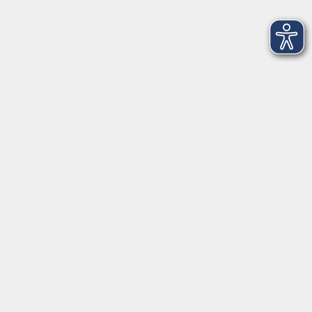
Öffnungszeiten
Geschäftsstelle Herrsching:
Montag - Freitag
08:30 - 12:30 Uhr
Dienstag
15:00 - 18:00 Uhr
Geschäftsstelle Starnberg:
Montag - Donnerstag
08:30 - 12:30 Uhr
Freitag
10:00 - 12:00 Uhr
Mittwoch zusätzlich
16:00 - 19:00 Uhr
Donnerstag zusätzlich
16:00 - 18:00 Uhr
In den bayerischen Schulferien sind die
Geschäftsstellen geschlossen.