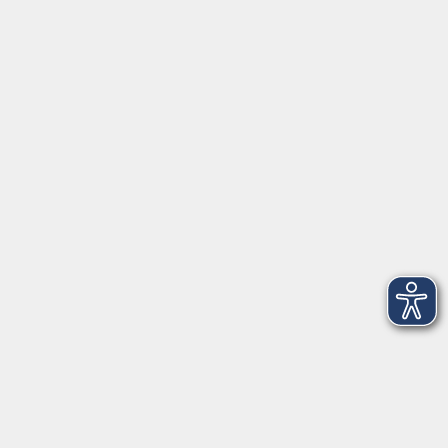
Geschäftsstelle Herrsching: Kienbachstr. 3, 82211
Herrsching
info@vhs-starnbergammersee.de
So erreichen Sie uns.
Öffnungszeiten
Geschäftsstelle Herrsching:
Montag - Freitag
08:30 - 12:30 Uhr
Dienstag
15:00 - 18:00 Uhr
Geschäftsstelle Starnberg:
Montag - Donnerstag
08:30 - 12:30 Uhr
Freitag
10:00 - 12:00 Uhr