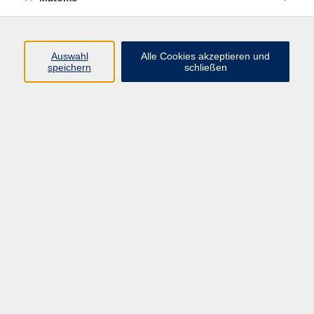
Widerruf
Auswahl
Alle Cookies akzeptieren und
Programm
speichern
schließen
Gesellschaft
Beruf
Sprachen
Gesundheit
Kultur
Junge vhs
Online & Hybrid
Verbraucherbildung
Inhalte