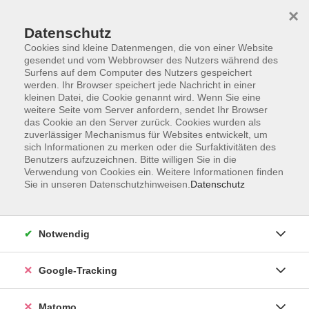
×
Datenschutz
Cookies sind kleine Datenmengen, die von einer Website
gesendet und vom Webbrowser des Nutzers während des
Surfens auf dem Computer des Nutzers gespeichert
Skip to main content
You are here:
werden. Ihr Browser speichert jede Nachricht in einer
Über uns
Unsere Kursleitungen
kleinen Datei, die Cookie genannt wird. Wenn Sie eine
weitere Seite vom Server anfordern, sendet Ihr Browser
das Cookie an den Server zurück. Cookies wurden als
zuverlässiger Mechanismus für Websites entwickelt, um
Der Dozent konnte leider nicht gefunden werden
sich Informationen zu merken oder die Surfaktivitäten des
Benutzers aufzuzeichnen. Bitte willigen Sie in die
Verwendung von Cookies ein. Weitere Informationen finden
Sie in unseren Datenschutzhinweisen.
Datenschutz
AGB
Notwendig
Datenschutzerklärung
Impressum
Google-Tracking
Newsletter
| Login für Kursleitende
Matomo