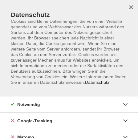
×
Datenschutz
Cookies sind kleine Datenmengen, die von einer Website
gesendet und vom Webbrowser des Nutzers während des
Surfens auf dem Computer des Nutzers gespeichert
Skip to main content
werden. Ihr Browser speichert jede Nachricht in einer
kleinen Datei, die Cookie genannt wird. Wenn Sie eine
weitere Seite vom Server anfordern, sendet Ihr Browser
Der Kurs konnte nicht gefunden werden.
das Cookie an den Server zurück. Cookies wurden als
zuverlässiger Mechanismus für Websites entwickelt, um
sich Informationen zu merken oder die Surfaktivitäten des
Benutzers aufzuzeichnen. Bitte willigen Sie in die
Verwendung von Cookies ein. Weitere Informationen finden
Sie in unseren Datenschutzhinweisen.
Datenschutz
AGB
Datenschutzerklärung
Impressum
Notwendig
Newsletter
| Login für Kursleitende
Google-Tracking
Widerruf
Matomo