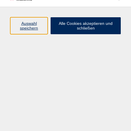
Programm
Auswahl
Alle Cookies akzeptieren und
Gesellschaft
speichern
schließen
Beruf
Sprachen
Gesundheit
Kultur
Junge vhs
Online & Hybrid
Verbraucherbildung
Inhalte
Startseite