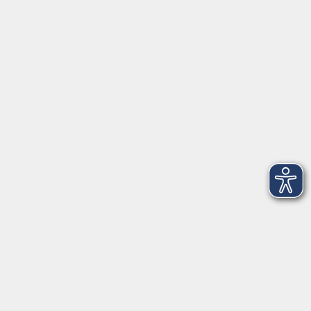
Herrsching
info@vhs-starnbergammersee.de
So erreichen Sie uns.
Öffnungszeiten
Geschäftsstelle Herrsching:
Montag - Freitag
08:30 - 12:30 Uhr
Dienstag
15:00 - 18:00 Uhr
Geschäftsstelle Starnberg:
Montag - Donnerstag
08:30 - 12:30 Uhr
Freitag
10:00 - 12:00 Uhr
Mittwoch zusätzlich
16:00 - 19:00 Uhr
Donnerstag zusätzlich
16:00 - 18:00 Uhr