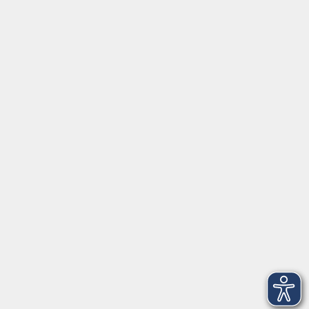
Gesellschaft
Beruf
Sprachen
Gesundheit
Kultur
Junge vhs
Online & Hybrid
Verbraucherbildung
Inhalte
Startseite
Programm
Aktuelles
Service