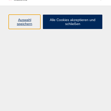
Französisch Spezial
6
Französisch für den Urlaub
3
Französisch A1
9
Auswahl
Alle Cookies akzeptieren und
speichern
schließen
Französisch A2
8
Französisch Konversation
6
Französisch B1
5
Französisch B2
2
Französisch C1
3
Ergebnisse filtern
Sprachberatung Französisch
Mi. 16.09.2026 17:00