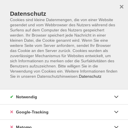
×
Datenschutz
Cookies sind kleine Datenmengen, die von einer Website
gesendet und vom Webbrowser des Nutzers während des
Surfens auf dem Computer des Nutzers gespeichert
Skip to main content
werden. Ihr Browser speichert jede Nachricht in einer
kleinen Datei, die Cookie genannt wird. Wenn Sie eine
weitere Seite vom Server anfordern, sendet Ihr Browser
das Cookie an den Server zurück. Cookies wurden als
Französisch
zuverlässiger Mechanismus für Websites entwickelt, um
sich Informationen zu merken oder die Surfaktivitäten des
Benutzers aufzuzeichnen. Bitte willigen Sie in die
Verwendung von Cookies ein. Weitere Informationen finden
Sie in unseren Datenschutzhinweisen.
Datenschutz
23 Kurse
Notwendig
zurück zu Sprachen und Integration
Google-Tracking
Kurse nach Themen
Sprachberatung Französisch
1
Matomo