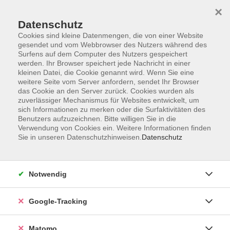
×
Datenschutz
Cookies sind kleine Datenmengen, die von einer Website
gesendet und vom Webbrowser des Nutzers während des
Surfens auf dem Computer des Nutzers gespeichert
Skip to main content
werden. Ihr Browser speichert jede Nachricht in einer
kleinen Datei, die Cookie genannt wird. Wenn Sie eine
weitere Seite vom Server anfordern, sendet Ihr Browser
Der Kurs konnte nicht gefunden werden.
das Cookie an den Server zurück. Cookies wurden als
zuverlässiger Mechanismus für Websites entwickelt, um
sich Informationen zu merken oder die Surfaktivitäten des
Benutzers aufzuzeichnen. Bitte willigen Sie in die
Verwendung von Cookies ein. Weitere Informationen finden
Sie in unseren Datenschutzhinweisen.
Datenschutz
AGB
Datenschutzerklärung
Impressum
Notwendig
Newsletter
| Login für Kursleitende
Google-Tracking
Widerruf
Matomo