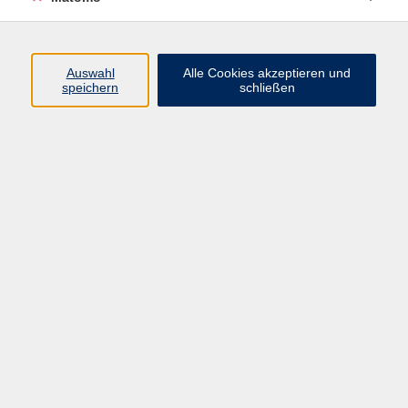
Programm
Auswahl
Alle Cookies akzeptieren und
Gesellschaft
speichern
schließen
Beruf
Sprachen
Gesundheit
Kultur
Junge vhs
Online & Hybrid
Verbraucherbildung
Inhalte
Startseite