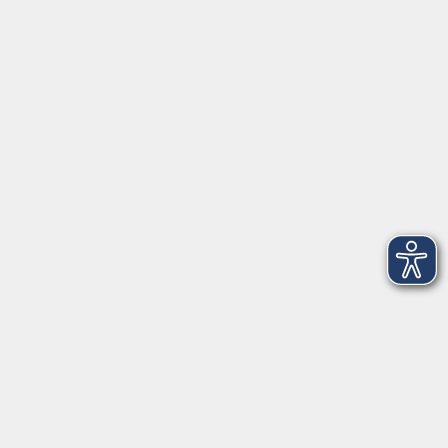
Herrsching
info@vhs-starnbergammersee.de
So erreichen Sie uns.
Öffnungszeiten
Geschäftsstelle Herrsching:
Montag - Freitag
08:30 - 12:30 Uhr
Dienstag
15:00 - 18:00 Uhr
Geschäftsstelle Starnberg:
Montag - Donnerstag
08:30 - 12:30 Uhr
Freitag
10:00 - 12:00 Uhr
Mittwoch zusätzlich
16:00 - 19:00 Uhr
Donnerstag zusätzlich
16:00 - 18:00 Uhr