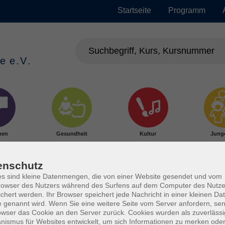
Startseite
Programm
hen
Gesundheit
Kultur
Jung
enschutz
s sind kleine Datenmengen, die von einer Website gesendet und vom
owser des Nutzers während des Surfens auf dem Computer des Nutze
chert werden. Ihr Browser speichert jede Nachricht in einer kleinen Dat
 genannt wird. Wenn Sie eine weitere Seite vom Server anfordern, se
owser das Cookie an den Server zurück. Cookies wurden als zuverlässi
ismus für Websites entwickelt, um sich Informationen zu merken oder