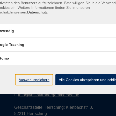
tivitäten des Benutzers aufzuzeichnen. Bitte willigen Sie in die Verwen
okies ein. Weitere Informationen finden Sie in unseren
schutzhinweisen.
Datenschutz
AGB
Datenschutzerklärung
Impress
twendig
ogle-Tracking
Kontakt
tomo
vhs StarnbergAmmersee e. V.
08151 9731210
Auswahl speichern
Alle Cookies akzeptieren und schl
Geschäftsstelle Starnberg: Bahnhofplatz 14,
82319 Starnberg
info@vhs-starnbergammersee.de
Geschäftsstelle Herrsching: Kienbachstr. 3,
82211 Herrsching