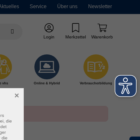
Aktuelles
Service
Über uns
Newsletter
Login
Merkzettel
Warenkorb
e vhs
Online & Hybrid
Verbraucherbildung
×
rs
ei, die
ndet
ger
 die