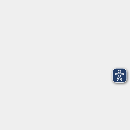
Herrsching
info@vhs-starnbergammersee.de
So erreichen Sie uns.
Öffnungszeiten
Geschäftsstelle Herrsching:
Montag - Freitag
08:30 - 12:30 Uhr
Dienstag
15:00 - 18:00 Uhr
Geschäftsstelle Starnberg:
Montag - Donnerstag
08:30 - 12:30 Uhr
Freitag
10:00 - 12:00 Uhr
Mittwoch zusätzlich
16:00 - 19:00 Uhr
Donnerstag zusätzlich
16:00 - 18:00 Uhr