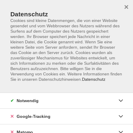
×
Datenschutz
Cookies sind kleine Datenmengen, die von einer Website
gesendet und vom Webbrowser des Nutzers während des
Surfens auf dem Computer des Nutzers gespeichert
Skip to main content
werden. Ihr Browser speichert jede Nachricht in einer
kleinen Datei, die Cookie genannt wird. Wenn Sie eine
weitere Seite vom Server anfordern, sendet Ihr Browser
Der Kurs konnte nicht gefunden werden.
das Cookie an den Server zurück. Cookies wurden als
zuverlässiger Mechanismus für Websites entwickelt, um
sich Informationen zu merken oder die Surfaktivitäten des
Benutzers aufzuzeichnen. Bitte willigen Sie in die
Verwendung von Cookies ein. Weitere Informationen finden
Sie in unseren Datenschutzhinweisen.
Datenschutz
AGB
Datenschutzerklärung
Impressum
Notwendig
Newsletter
| Login für Kursleitende
Google-Tracking
Widerruf
Matomo