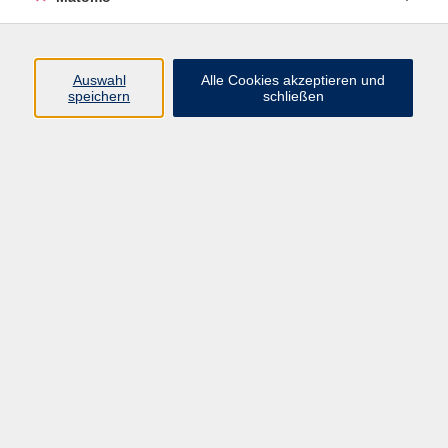
Programm
Auswahl
Alle Cookies akzeptieren und
Gesellschaft
speichern
schließen
Beruf
Sprachen
Gesundheit
Kultur
Junge vhs
Online & Hybrid
Verbraucherbildung
Inhalte
Startseite