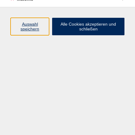
Improvisationstheater/Improtheater -
Auswahl
Alle Cookies akzeptieren und
Schnupper-Workshop
speichern
schließen
Sa. 26.09.2026 11:00
Starnberg
AGB
Datenschutzerklärung
Impressum
Newsletter