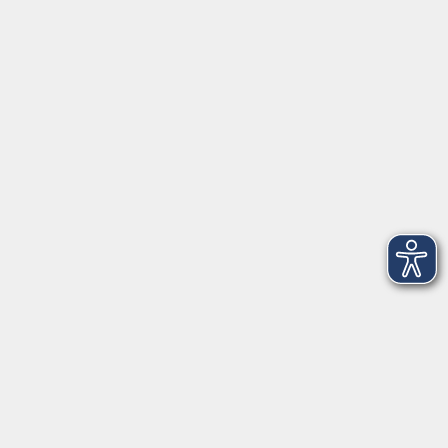
info@vhs-starnbergammersee.de
Geschäftsstelle Herrsching: Kienbachstr. 3, 82211
Herrsching
info@vhs-starnbergammersee.de
So erreichen Sie uns.
Öffnungszeiten
Geschäftsstelle Herrsching:
Montag - Freitag
08:30 - 12:30 Uhr
Dienstag
15:00 - 18:00 Uhr
Geschäftsstelle Starnberg:
Montag - Donnerstag
08:30 - 12:30 Uhr