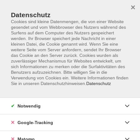
×
Datenschutz
Cookies sind kleine Datenmengen, die von einer Website
gesendet und vom Webbrowser des Nutzers während des
Surfens auf dem Computer des Nutzers gespeichert
Skip to main content
werden. Ihr Browser speichert jede Nachricht in einer
kleinen Datei, die Cookie genannt wird. Wenn Sie eine
weitere Seite vom Server anfordern, sendet Ihr Browser
Der Kurs konnte nicht gefunden werden.
das Cookie an den Server zurück. Cookies wurden als
zuverlässiger Mechanismus für Websites entwickelt, um
sich Informationen zu merken oder die Surfaktivitäten des
Benutzers aufzuzeichnen. Bitte willigen Sie in die
Verwendung von Cookies ein. Weitere Informationen finden
Sie in unseren Datenschutzhinweisen.
Datenschutz
AGB
Datenschutzerklärung
Impressum
Notwendig
Newsletter
| Login für Kursleitende
Google-Tracking
Widerruf
Matomo