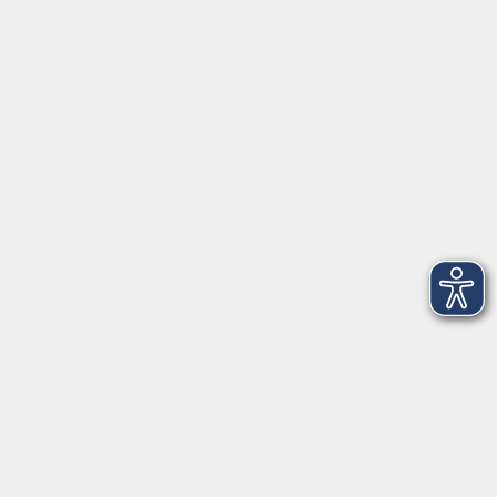
Herrsching
info@vhs-starnbergammersee.de
So erreichen Sie uns.
Öffnungszeiten
Geschäftsstelle Herrsching:
Montag - Freitag
08:30 - 12:30 Uhr
Dienstag
15:00 - 18:00 Uhr
Geschäftsstelle Starnberg:
Montag - Donnerstag
08:30 - 12:30 Uhr
Freitag
10:00 - 12:00 Uhr
Mittwoch zusätzlich
16:00 - 19:00 Uhr
Donnerstag zusätzlich
16:00 - 18:00 Uhr