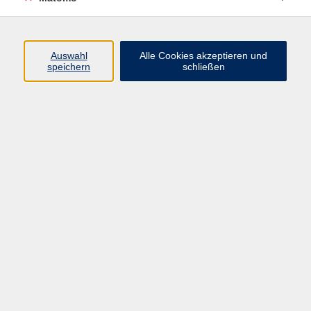
Programm
Auswahl
Alle Cookies akzeptieren und
Gesellschaft
speichern
schließen
Beruf
Sprachen
Gesundheit
Kultur
Junge vhs
Online & Hybrid
Verbraucherbildung
Inhalte
Startseite