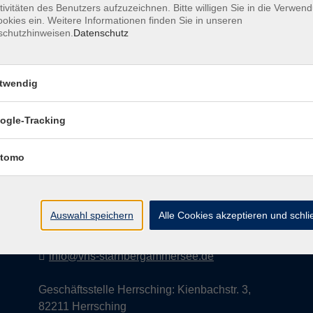
tivitäten des Benutzers aufzuzeichnen. Bitte willigen Sie in die Verwen
okies ein. Weitere Informationen finden Sie in unseren
schutzhinweisen.
Datenschutz
AGB
Datenschutzerklärung
Impress
twendig
ogle-Tracking
Kontakt
tomo
vhs StarnbergAmmersee e. V.
08151 9731210
Auswahl speichern
Alle Cookies akzeptieren und schl
Geschäftsstelle Starnberg: Bahnhofplatz 14,
82319 Starnberg
info@vhs-starnbergammersee.de
Geschäftsstelle Herrsching: Kienbachstr. 3,
82211 Herrsching