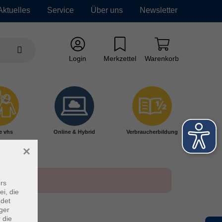
Aktuelles
Service
Über uns
Newsletter
Login
Merkzettel
Warenkorb
e vhs
Online & Hybrid
Verbraucherbildung
×
rs
ei, die
ndet
ger
 die