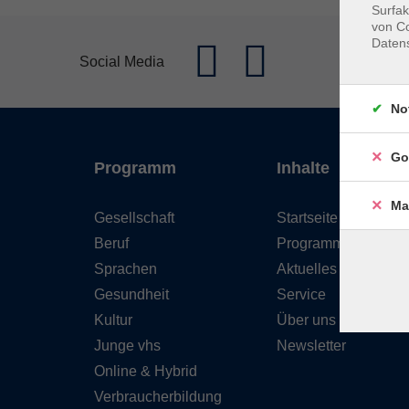
Surfak
von Co
Daten
Social Media
No
Go
Programm
Inhalte
Ma
Gesellschaft
Startseite
Beruf
Programm
Sprachen
Aktuelles
Gesundheit
Service
Kultur
Über uns
Junge vhs
Newsletter
Online & Hybrid
Verbraucherbildung