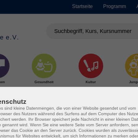
Startseite
Programm
hen
Gesundheit
Kultur
Jung
enschutz
s sind kleine Datenmengen, die von einer Website gesendet und vom
owser des Nutzers während des Surfens auf dem Computer des Nutze
chert werden. Ihr Browser speichert jede Nachricht in einer kleinen Dat
 genannt wird. Wenn Sie eine weitere Seite vom Server anfordern, se
owser das Cookie an den Server zurück. Cookies wurden als zuverlässi
ismus für Websites entwickelt, um sich Informationen zu merken oder